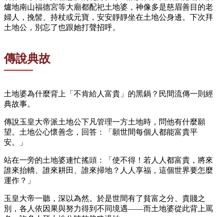
爐地南山福德宮等大廟都配祀土地婆，神像多是慈眉善目的老
婦人，挽髻、持杖或元寶，安安靜靜坐在土地公身邊。下次拜
土地公，別忘了也跟她打聲招呼。
傳說典故
土地婆為什麼背上「不肯給人富貴」的黑鍋？民間流傳一則經
典故事。
傳說玉皇大帝派土地公下凡管理一方土地時，問他有什麼願
望。土地公心懷善念，回答：「願世間每個人都能富貴平
安。」
站在一旁的土地婆連忙搖頭：「使不得！若人人都富貴，將來
誰來抬轎、誰來耕田、誰來掃地？人人享福，這個世界要怎麼
運作？」
玉皇大帝一聽，深以為然。於是世間有了貧富之分、貴賤之
別，各人依因果與努力得到不同境遇——而土地婆從此背上罵