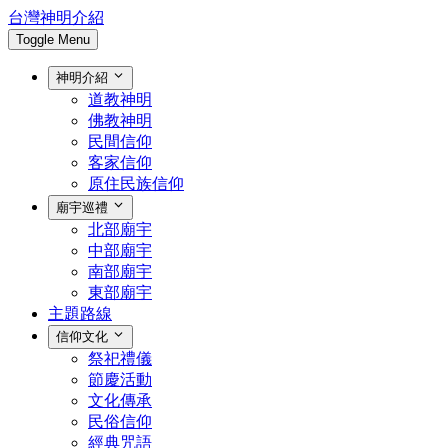
台灣神明介紹
Toggle Menu
神明介紹
道教神明
佛教神明
民間信仰
客家信仰
原住民族信仰
廟宇巡禮
北部廟宇
中部廟宇
南部廟宇
東部廟宇
主題路線
信仰文化
祭祀禮儀
節慶活動
文化傳承
民俗信仰
經典咒語