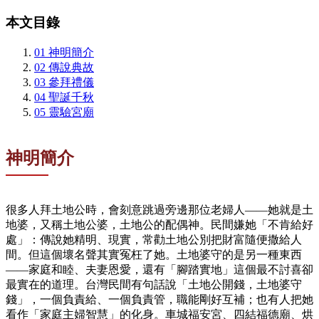
本文目錄
01
神明簡介
02
傳說典故
03
參拜禮儀
04
聖誕千秋
05
靈驗宮廟
神明簡介
很多人拜土地公時，會刻意跳過旁邊那位老婦人——她就是土
地婆，又稱土地公婆，土地公的配偶神。民間嫌她「不肯給好
處」：傳說她精明、現實，常勸土地公別把財富隨便撒給人
間。但這個壞名聲其實冤枉了她。土地婆守的是另一種東西
——家庭和睦、夫妻恩愛，還有「腳踏實地」這個最不討喜卻
最實在的道理。台灣民間有句話說「土地公開錢，土地婆守
錢」，一個負責給、一個負責管，職能剛好互補；也有人把她
看作「家庭主婦智慧」的化身。車城福安宮、四結福德廟、烘