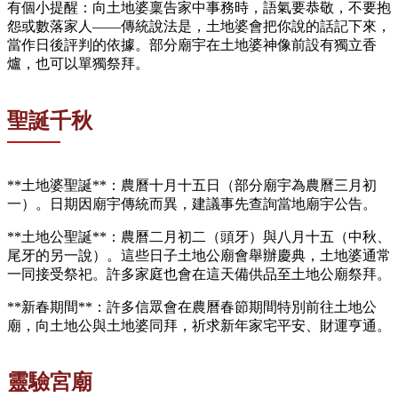
有個小提醒：向土地婆稟告家中事務時，語氣要恭敬，不要抱
怨或數落家人——傳統說法是，土地婆會把你說的話記下來，
當作日後評判的依據。部分廟宇在土地婆神像前設有獨立香
爐，也可以單獨祭拜。
聖誕千秋
**土地婆聖誕**：農曆十月十五日（部分廟宇為農曆三月初
一）。日期因廟宇傳統而異，建議事先查詢當地廟宇公告。
**土地公聖誕**：農曆二月初二（頭牙）與八月十五（中秋、
尾牙的另一說）。這些日子土地公廟會舉辦慶典，土地婆通常
一同接受祭祀。許多家庭也會在這天備供品至土地公廟祭拜。
**新春期間**：許多信眾會在農曆春節期間特別前往土地公
廟，向土地公與土地婆同拜，祈求新年家宅平安、財運亨通。
靈驗宮廟