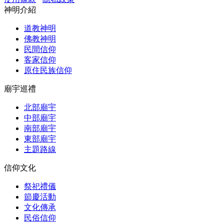
神明介紹
道教神明
佛教神明
民間信仰
客家信仰
原住民族信仰
廟宇巡禮
北部廟宇
中部廟宇
南部廟宇
東部廟宇
主題路線
信仰文化
祭祀禮儀
節慶活動
文化傳承
民俗信仰