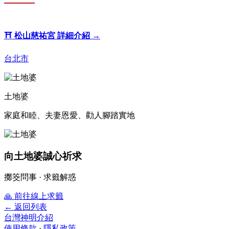
⛩️
松山慈祐宮
詳細介紹 →
台北市
土地婆
家庭和睦、夫妻恩愛、勸人腳踏實地
向土地婆誠心祈求
擲筊問事 · 求籤解惑
🙏
前往線上求籤
← 返回列表
台灣神明介紹
使用條款
·
隱私政策