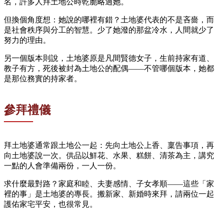
名，許多人拜土地公時乾脆略過她。
但換個角度想：她說的哪裡有錯？土地婆代表的不是吝嗇，而
是社會秩序與分工的智慧。少了她潑的那盆冷水，人間就少了
努力的理由。
另一個版本則說，土地婆原是凡間賢德女子，生前持家有道、
教子有方，死後被封為土地公的配偶——不管哪個版本，她都
是那位務實的持家者。
參拜禮儀
拜土地婆通常跟土地公一起：先向土地公上香、稟告事項，再
向土地婆說一次。供品以鮮花、水果、糕餅、清茶為主，講究
一點的人會準備兩份，一人一份。
求什麼最對路？家庭和睦、夫妻感情、子女孝順——這些「家
裡的事」是土地婆的專長。搬新家、新婚時來拜，請兩位一起
護佑家宅平安，也很常見。