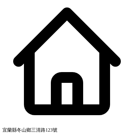
宜蘭縣冬山鄉三清路123號