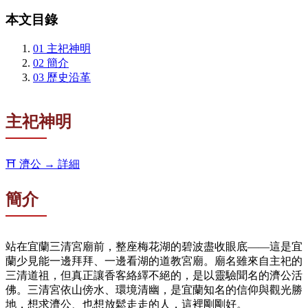
本文目錄
01
主祀神明
02
簡介
03
歷史沿革
主祀神明
⛩️
濟公
→ 詳細
簡介
站在宜蘭三清宮廟前，整座梅花湖的碧波盡收眼底——這是宜
蘭少見能一邊拜拜、一邊看湖的道教宮廟。廟名雖來自主祀的
三清道祖，但真正讓香客絡繹不絕的，是以靈驗聞名的濟公活
佛。三清宮依山傍水、環境清幽，是宜蘭知名的信仰與觀光勝
地，想求濟公、也想放鬆走走的人，這裡剛剛好。