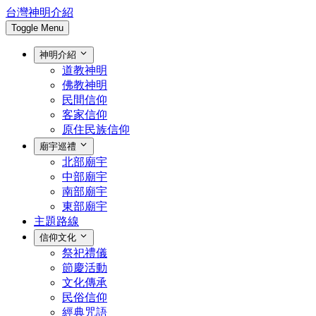
台灣神明介紹
Toggle Menu
神明介紹
道教神明
佛教神明
民間信仰
客家信仰
原住民族信仰
廟宇巡禮
北部廟宇
中部廟宇
南部廟宇
東部廟宇
主題路線
信仰文化
祭祀禮儀
節慶活動
文化傳承
民俗信仰
經典咒語