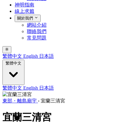
神明指南
線上求籤
關於我們
網站介紹
聯絡我們
常見問題
繁體中文
English
日本語
繁體中文
繁體中文
English
日本語
東部・離島廟宇
›
宜蘭三清宮
宜蘭三清宮