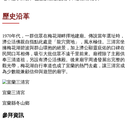
歷史沿革
1970年代，一群信眾在梅花湖畔擇地建廟。傳說當年選址時，
濟公活佛親自指點此處是「龍穴寶地」，風水極佳。三清宮坐
擁梅花湖碧波與群山環抱的絕景，加上濟公顯靈庇佑的口碑在
民間口耳相傳，吸引大批信眾不遠千里前來。廟裡除了主殿供
奉三清道祖，另設有濟公活佛殿。後來廟宇周邊發展出完整的
觀光帶，梅花湖自行車道也成了宜蘭的熱門去處，讓三清宮成
為少數能兼顧信仰與遊憩的廟宇。
宜蘭三清宮
宜蘭縣冬山鄉
參拜資訊