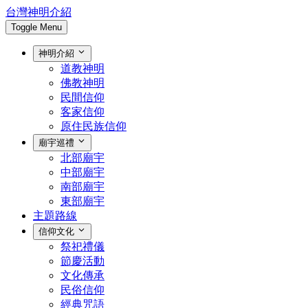
台灣神明介紹
Toggle Menu
神明介紹
道教神明
佛教神明
民間信仰
客家信仰
原住民族信仰
廟宇巡禮
北部廟宇
中部廟宇
南部廟宇
東部廟宇
主題路線
信仰文化
祭祀禮儀
節慶活動
文化傳承
民俗信仰
經典咒語