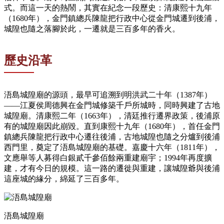
式。而這一天的熱鬧，其實在紀念一段歷史：清康熙十九年
（1680年），金門鎮總兵陳龍把行政中心從金門城遷到後浦，
城隍也隨之落腳於此，一遷就是三百多年的香火。
歷史沿革
浯島城隍廟的源頭，最早可追溯到明洪武二十年（1387年）
——江夏侯周德興在金門城修築千戶所城時，同時興建了古地
城隍廟。清康熙二年（1663年），清廷推行遷界政策，後浦原
有的城隍廟因此崩毀。直到康熙十九年（1680年），首任金門
鎮總兵陳龍把行政中心遷往後浦，古地城隍也隨之分爐到後浦
西門里，奠定了浯島城隍廟的基礎。嘉慶十六年（1811年），
文應舉等人募得白銀貳千參佰餘兩重建廟宇；1994年再度擴
建，才有今日的規模。這一路的遷徙與重建，讓城隍爺與後浦
這座城的緣分，綿延了三百多年。
浯島城隍廟