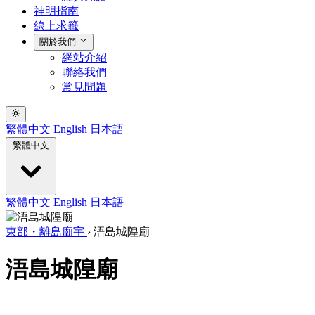
神明指南
線上求籤
關於我們
網站介紹
聯絡我們
常見問題
繁體中文
English
日本語
繁體中文
繁體中文
English
日本語
東部・離島廟宇
›
浯島城隍廟
浯島城隍廟