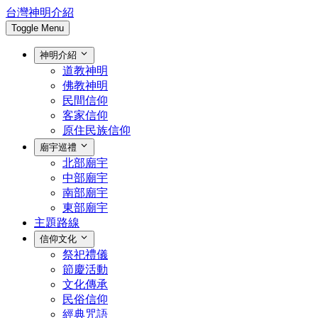
台灣神明介紹
Toggle Menu
神明介紹
道教神明
佛教神明
民間信仰
客家信仰
原住民族信仰
廟宇巡禮
北部廟宇
中部廟宇
南部廟宇
東部廟宇
主題路線
信仰文化
祭祀禮儀
節慶活動
文化傳承
民俗信仰
經典咒語