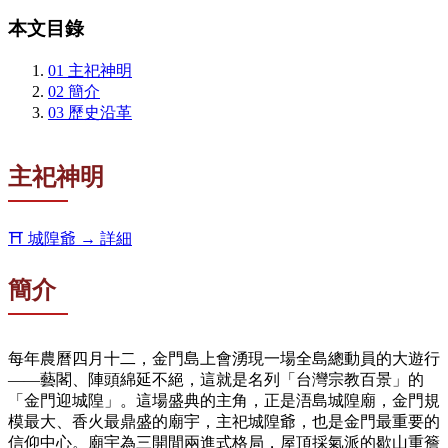
本文目錄
01
主祀神明
02
簡介
03
歷史沿革
主祀神明
⛩️
城隍爺
→ 詳細
簡介
每年農曆四月十二，金門島上會湧現一場全島總動員的大遊行
——藝閣、陣頭綿延不絕，這就是名列「台灣宗教百景」的
「金門迎城隍」。這場盛典的主角，正是浯島城隍廟，金門規
模最大、香火最鼎盛的廟宇，主祀城隍爺，也是金門最重要的
信仰中心。廟宇為三開間兩進式格局，屋頂採氣派的歇山重簷