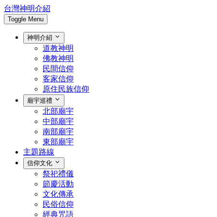
台灣神明介紹
Toggle Menu
神明介紹
道教神明
佛教神明
民間信仰
客家信仰
原住民族信仰
廟宇巡禮
北部廟宇
中部廟宇
南部廟宇
東部廟宇
主題路線
信仰文化
祭祀禮儀
節慶活動
文化傳承
民俗信仰
經典咒語