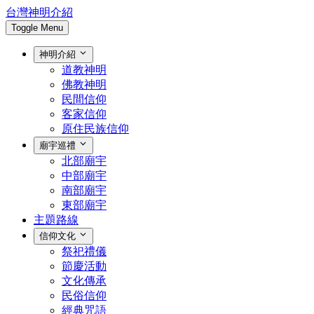
台灣神明介紹
Toggle Menu
神明介紹
道教神明
佛教神明
民間信仰
客家信仰
原住民族信仰
廟宇巡禮
北部廟宇
中部廟宇
南部廟宇
東部廟宇
主題路線
信仰文化
祭祀禮儀
節慶活動
文化傳承
民俗信仰
經典咒語