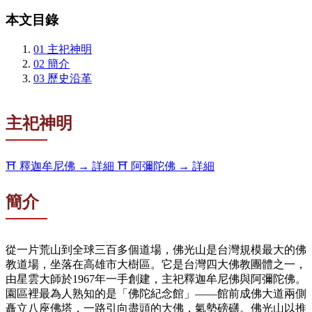
本文目錄
01
主祀神明
02
簡介
03
歷史沿革
主祀神明
⛩️
釋迦牟尼佛
→ 詳細
⛩️
阿彌陀佛
→ 詳細
簡介
從一片荒山到全球三百多個道場，佛光山是台灣規模最大的佛
教道場，坐落在高雄市大樹區。它是台灣四大佛教團體之一，
由星雲大師於1967年一手創建，主祀釋迦牟尼佛與阿彌陀佛。
園區裡最為人熟知的是「佛陀紀念館」——館前成佛大道兩側
矗立八座佛塔，一路引向盡頭的大佛，氣勢磅礴。佛光山以推