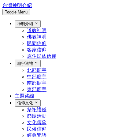
台灣神明介紹
Toggle Menu
神明介紹
道教神明
佛教神明
民間信仰
客家信仰
原住民族信仰
廟宇巡禮
北部廟宇
中部廟宇
南部廟宇
東部廟宇
主題路線
信仰文化
祭祀禮儀
節慶活動
文化傳承
民俗信仰
經典咒語