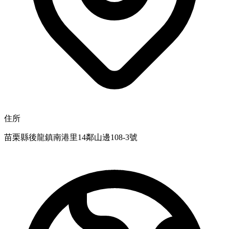
住所
苗栗縣後龍鎮南港里14鄰山邊108-3號