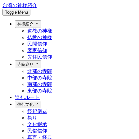
台湾の神様紹介
Toggle Menu
神様紹介
道教の神様
仏教の神様
民間信仰
客家信仰
先住民信仰
寺院巡り
北部の寺院
中部の寺院
南部の寺院
東部の寺院
巡礼ルート
信仰文化
祭祀儀式
祭り
文化継承
民俗信仰
真言・経典