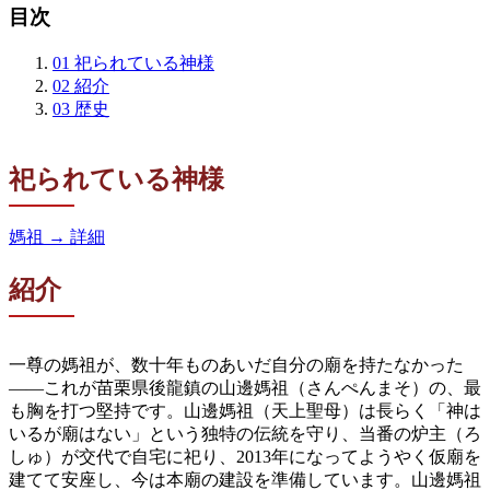
目次
01
祀られている神様
02
紹介
03
歴史
祀られている神様
媽祖
→ 詳細
紹介
一尊の媽祖が、数十年ものあいだ自分の廟を持たなかった
——これが苗栗県後龍鎮の山邊媽祖（さんぺんまそ）の、最
も胸を打つ堅持です。山邊媽祖（天上聖母）は長らく「神は
いるが廟はない」という独特の伝統を守り、当番の炉主（ろ
しゅ）が交代で自宅に祀り、2013年になってようやく仮廟を
建てて安座し、今は本廟の建設を準備しています。山邊媽祖