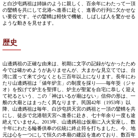
と白沙屯媽祖は姉妹のように親しく、百余年にわたって一頂
の鑾轎を共にして北港へ進香に赴く、進香の行列に欠かせな
い要役です。その鑾轎は軽快で機敏、しばしば人を驚かせる
ような動きを見せます。
歴史
山邊媽祖の正確な由来は、初期に文字の記録がなかったため
今では確かめようがありませんが、大まかな見立てでは、台
湾に渡って来て少なくとも三百年以上になります。長年にわ
たり山邊媽祖は「値年炉主」の制度を採り——毎年筊（ジャ
オ）を投げて炉主を聖擇し、炉主が聖駕を自宅に恭しく迎え
て祀るという、この「神はいるが廟はない」信仰の形は、一
般の大廟とはまったく異なります。民国42年（1953年）以
降、山邊媽祖は毎年、白沙屯拱天宮の媽祖と一頂の鑾轎を共
にし、徒歩で北港朝天宮へ進香に赴き、七十年余り一度も途
絶えていません。2013年、山邊媽祖は仮廟に入火安座し、数
十年にわたる輪番供奉の伝統に終止符を打ちました。今、地
元は心を一つにして恒久の本廟の建設を進めており、数百年