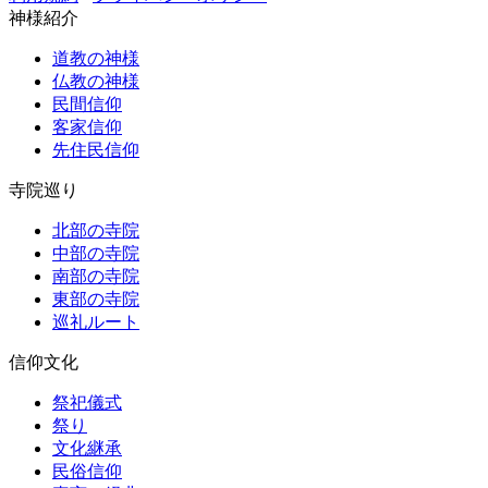
神様紹介
道教の神様
仏教の神様
民間信仰
客家信仰
先住民信仰
寺院巡り
北部の寺院
中部の寺院
南部の寺院
東部の寺院
巡礼ルート
信仰文化
祭祀儀式
祭り
文化継承
民俗信仰