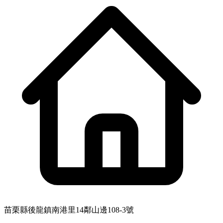
苗栗縣後龍鎮南港里14鄰山邊108-3號