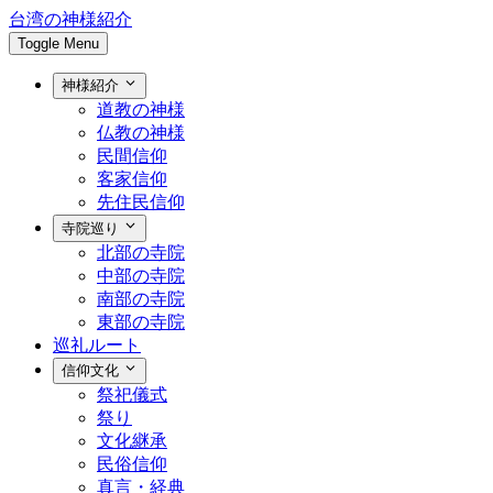
台湾の神様紹介
Toggle Menu
神様紹介
道教の神様
仏教の神様
民間信仰
客家信仰
先住民信仰
寺院巡り
北部の寺院
中部の寺院
南部の寺院
東部の寺院
巡礼ルート
信仰文化
祭祀儀式
祭り
文化継承
民俗信仰
真言・経典