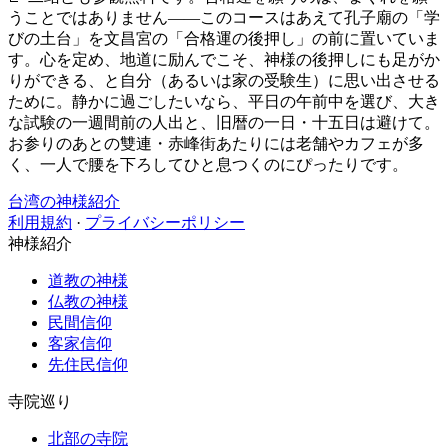
うことではありません——このコースはあえて孔子廟の「学
びの土台」を文昌宮の「合格運の後押し」の前に置いていま
す。心を定め、地道に励んでこそ、神様の後押しにも足がか
りができる、と自分（あるいは家の受験生）に思い出させる
ために。静かに過ごしたいなら、平日の午前中を選び、大き
な試験の一週間前の人出と、旧暦の一日・十五日は避けて。
お参りのあとの雙連・赤峰街あたりには老舗やカフェが多
く、一人で腰を下ろしてひと息つくのにぴったりです。
台湾の神様紹介
利用規約
·
プライバシーポリシー
神様紹介
道教の神様
仏教の神様
民間信仰
客家信仰
先住民信仰
寺院巡り
北部の寺院