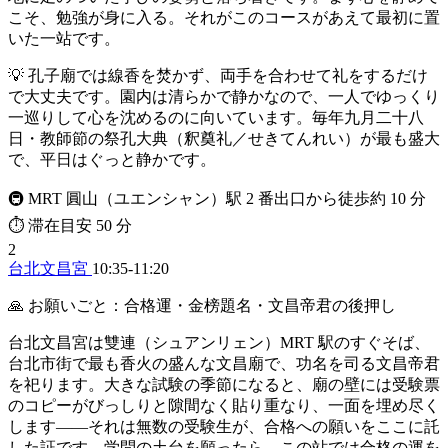
こそ、勉強が身に入る。それがこのコースがあえて最初に置
いた一站です。
💡 孔子廟では線香を焚かず、両手を合わせて礼をするだけ
で大丈夫です。園内は清らかで静かなので、一人でゆっくり
一巡りして心を沈めるのに向いています。毎年九月二十八
日・教師節の祭孔大典（釈奠礼／せきてんれい）が最も盛大
で、平日はぐっと静かです。
🚇 MRT 圓山（ユエンシャン）駅 2 番出口から徒歩約 10 分
⏱ 滞在目安 50 分
2
台北文昌宮
10:35-11:20
🙏 お願いごと：合格運・金榜題名・文昌帝君の後押し
台北文昌宮は雙連（シュアンリェン）MRT 駅のすぐそば、
台北市街で最も香火の盛んな文昌廟で、功名を司る文昌帝君
を祀ります。大きな試験の季節になると、廟の壁には受験票
のコピーがびっしりと隙間なく貼り重なり、一面を埋め尽く
します——それは無数の受験生が、合格への願いをここに託
した証です。学問の土台を願ったら、この站では合格の運を