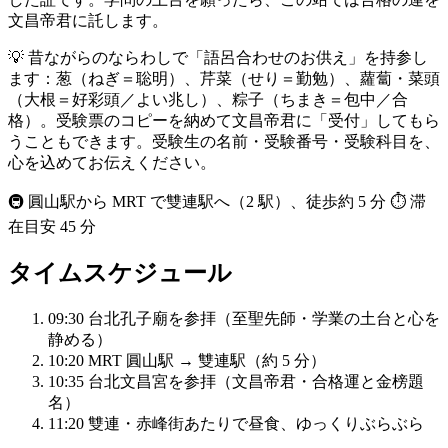
文昌帝君に託します。
💡 昔ながらのならわしで「語呂合わせのお供え」を持参し
ます：葱（ねぎ＝聡明）、芹菜（せり＝勤勉）、蘿蔔・菜頭
（大根＝好彩頭／よい兆し）、粽子（ちまき＝包中／合
格）。受験票のコピーを納めて文昌帝君に「受付」してもら
うこともできます。受験生の名前・受験番号・受験科目を、
心を込めてお伝えください。
🚇 圓山駅から MRT で雙連駅へ（2 駅）、徒歩約 5 分
⏱ 滞
在目安 45 分
タイムスケジュール
09:30
台北孔子廟を参拝（至聖先師・学業の土台と心を
静める）
10:20
MRT 圓山駅 → 雙連駅（約 5 分）
10:35
台北文昌宮を参拝（文昌帝君・合格運と金榜題
名）
11:20
雙連・赤峰街あたりで昼食、ゆっくりぶらぶら