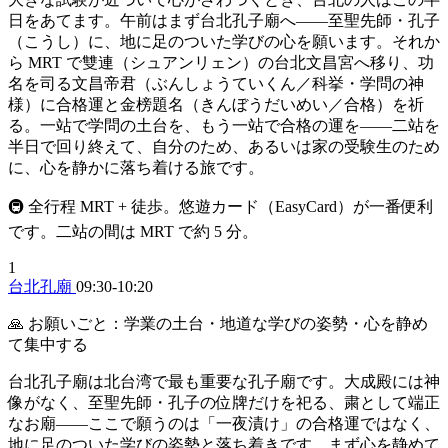
日をあてます。午前はまず台北孔子廟へ——至聖先師・孔子
（こうし）に、地に足のついた学びの心を願います。それか
ら MRT で雙連（シュアンリェン）の台北文昌宮へ移り、功
名を司る文昌帝君（ぶんしょうていくん／科挙・学問の神
様）に合格運と金榜題名（きんぼうだいめい／合格）を祈
る。一站で学問の土台を、もう一站で合格の運を——二站を
半日で回り終えて、自分のため、あるいは家の受験生のため
に、心を静かに落ち着ける旅です。
🚇 全行程 MRT + 徒歩。悠遊カード（EasyCard）が一番便利
です。二站の間は MRT で約 5 分。
1
台北孔廟
09:30-10:20
🙏 お願いごと：学業の土台・地道な学びの姿勢・心を静め
て集中する
台北孔子廟は北台湾で最も重要な孔子廟です。大成殿には神
像がなく、至聖先師・孔子の位牌だけを祀る、粛として端正
なお廟——ここで願うのは「一夜漬け」の合格運ではなく、
地に足のついた学びの姿勢と落ち着きです。まず心を静めて