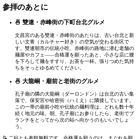
参拝のあとに
🍜 雙連・赤峰街の下町台北グルメ
文昌宮のある雙連・赤峰街のあたりは、古い台北と新
しい文青（カルチャー好き）の空気が交わる街区で
す。雙連朝市の伝統小吃、赤峰街の路地に潜む老舗の
麺屋やカフェ——合格運を願ったあと、小さな店に腰
を下ろして麺をすすり、お茶を一杯。張りつめた気持
ちをそっとゆるめてください。
🍜 大龍峒・廟前と老街のグルメ
孔子廟の隣の大龍峒（ダーロンドン）は台北の古い集
落で、保安宮や哈密街（ハミえ）に隣接しています。
この一帯の廟前小吃や伝統の麺料理は、どれも数十年
続く地元の味。朝、孔子廟にお参りしたら、老街でブ
ランチをとってから次の站へ向かうのもいいでしょ
う。
📝 二站とも参観無料です。合格運を願うのは、まぐれを願