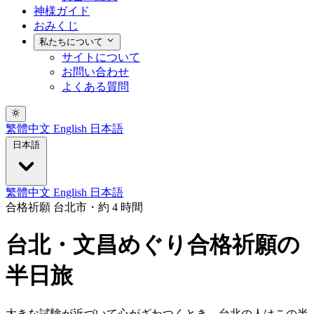
神様ガイド
おみくじ
私たちについて
サイトについて
お問い合わせ
よくある質問
繁體中文
English
日本語
日本語
繁體中文
English
日本語
合格祈願
台北市・約 4 時間
台北・文昌めぐり合格祈願の
半日旅
大きな試験が近づいて心がざわつくとき、台北の人はこの半