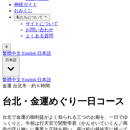
神様ガイド
おみくじ
私たちについて
サイトについて
お問い合わせ
よくある質問
繁體中文
English
日本語
日本語
繁體中文
English
日本語
金運
台北市・約 6 時間
台北・金運めぐり一日コース
台北で金運の御利益がよく知られる三つのお廟を、一日でゆ
っくりと。午前は行天宮で関聖帝君（かんせいていくん／商
売の守り神）に事業と正財を願い、昼は松山慈祐宮に移って