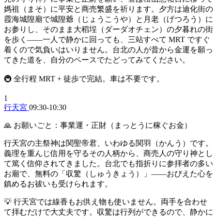
媽祖（まそ）に平安と商売繁盛を祈ります。夕方は迪化街の
霞海城隍廟で城隍爺（じょうこうや）と月老（げつろう）に
お参りし、そのまま大稻埕（ダーダオチェン）の夕暮れの街
を歩く——一人で静かに回っても、三站すべて MRT ですぐ
着くので気負いはいりません。台北の人が昔から金運を願っ
てきた道を、自分のペースでたどってみてください。
🚇 全行程 MRT + 徒歩で完結。車は不要です。
1
行天宮
09:30-10:30
🙏 お願いごと：事業運・正財（まっとうに稼ぐお金）
行天宮の主祭神は関聖帝君、いわゆる関羽（かんう）です。
義理を重んじ信用を守るその人柄から、商売人の守り神とし
て篤く信仰されてきました。台北でも指折りに参拝者の多い
お廟で、無料の「収驚（しゅうきょう）」——おびえた心を
鎮めるお祓いも受けられます。
💡 行天宮では線香もお供え物も使いません。両手を合わせ
て拝むだけで大丈夫です。収驚は行列ができるので、静かに