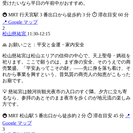
受けたいなら平日の午前中がおすすめ。
🚇 MRT 行天宮駅 3 番出口から徒歩約 3 分
⏱ 滞在目安 60 分
📍 Google マップ
2
松山慈祐宮
11:30-12:15
🙏 お願いごと：平安と金運・家内安全
松山慈祐宮は松山エリアの信仰の中心で、天上聖母・媽祖を
祀ります。ここで願うのは、まず身の安全、そのうえでの商
売繁盛。「平安あってこその財」——先に身を落ち着け、そ
れから事業を興すという、昔気質の商売人の知恵がこもった
お廟です。
💡 慈祐宮は饒河街観光夜市の入口のすぐ隣。夕方に立ち寄
るなら、参拝のあとそのまま夜市を歩くのが地元流の楽しみ
方です。
🚇 MRT 松山駅 5 番出口から徒歩約 2 分
⏱ 滞在目安 45 分
📍
Google マップ
3