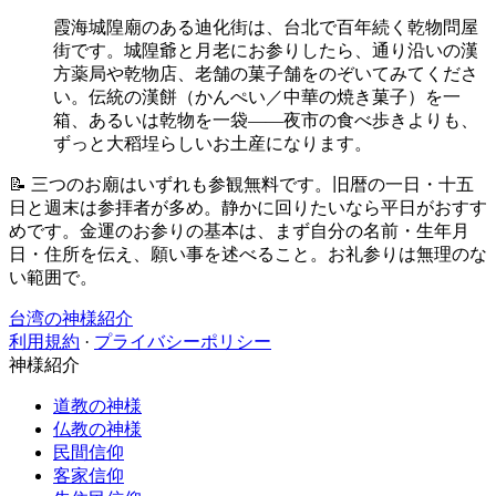
霞海城隍廟のある迪化街は、台北で百年続く乾物問屋
街です。城隍爺と月老にお参りしたら、通り沿いの漢
方薬局や乾物店、老舗の菓子舗をのぞいてみてくださ
い。伝統の漢餅（かんぺい／中華の焼き菓子）を一
箱、あるいは乾物を一袋——夜市の食べ歩きよりも、
ずっと大稻埕らしいお土産になります。
📝 三つのお廟はいずれも参観無料です。旧暦の一日・十五
日と週末は参拝者が多め。静かに回りたいなら平日がおすす
めです。金運のお参りの基本は、まず自分の名前・生年月
日・住所を伝え、願い事を述べること。お礼参りは無理のな
い範囲で。
台湾の神様紹介
利用規約
·
プライバシーポリシー
神様紹介
道教の神様
仏教の神様
民間信仰
客家信仰