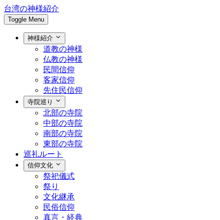
台湾の神様紹介
Toggle Menu
神様紹介
道教の神様
仏教の神様
民間信仰
客家信仰
先住民信仰
寺院巡り
北部の寺院
中部の寺院
南部の寺院
東部の寺院
巡礼ルート
信仰文化
祭祀儀式
祭り
文化継承
民俗信仰
真言・経典