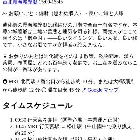
台北霞海城隍廟
15:00-15:45
🙏 お願いごと：偏財（思わぬ収入）・良いご縁と人脈
迪化街の霞海城隍廟は縁結びの月老で全台一有名ですが、本
尊の城隍爺は土地の善悪と運気を司る神様。商売人がここで
願うのは「機会財」——良いタイミング、良い人脈、良い縁
です。小さなお廟ですが参拝者が絶えません。
💡 お参りのあとは迪化街をそのまま散策。乾物問屋、漢方
薬局、布問屋はどれも百年続く老舗で、お土産を選ぶならこ
の街が一番味があります。
🚇 MRT 北門駅 3 番出口から徒歩約 10 分。または大橋頭駅
から徒歩約 12 分
⏱ 滞在目安 45 分
📍 Google マップ
タイムスケジュール
09:30
行天宮を参拝（関聖帝君・事業運と正財）
10:45
MRT 行天宮駅 → 松山駅（中山國中で乗り換え、
約 20 分）
11:30
松山慈祐宮を参拝（媽祖・平安と金運）