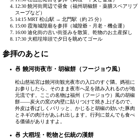
12:30
饒河街周辺で昼食（福州胡椒餅・薬膳スペアリブ
スープなど）
14:15
MRT 松山駅 → 北門駅（約 25 分）
15:00
霞海城隍廟を参拝（城隍爺・月老・機会運）
16:00
迪化街の古い街並みを散策、乾物のお土産探し
17:30
大稻埕埠頭で夕日を眺めてゴール
参拝のあとに
🍜 饒河街夜市・胡椒餅（フージョウ風）
松山慈祐宮は饒河街観光夜市の入口のすぐ隣。媽祖に
お参りしたら、そのまま夜市へ足を踏み入れるのが地
元流です。ここの名物は福州（フージョウ）風の胡椒
餅——炭火の窯の内壁に貼りつけて焼き上げるので、
外皮は香ばしくパリッと、かじると胡椒の効いた豚肉
とネギの肉汁があふれ出します。行列に並んでも食べ
る価値がありますよ。
🍜 大稻埕・乾物と伝統の漢餅