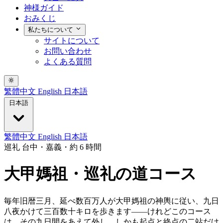
神様ガイド
おみくじ
私たちについて
サイトについて
お問い合わせ
よくある質問
繁體中文
English
日本語
日本語
繁體中文
English
日本語
巡礼
台中・嘉義・約 6 時間
大甲媽祖・巡礼の道コース
毎年旧暦三月、延べ数百万人が大甲媽祖の神輿に従い、九日
八夜かけて三百数十キロを歩きます——けれどこのコース
は、その九日間をあえて外し、しかも起点と終点の二站だけ