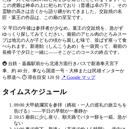
この虎爺は神卓の上に祀られており（普通は卓の下）、その
霊験の高さは古くから語り継がれてきました。交趾焼の名
匠・葉王の作品は、この廟の至宝です。
💡 平日の午後は参拝者が少なめ。葉王の交趾焼を、急がず
ゆっくり探してみてください。廟前のアヒル肉のとろみスー
プは地元の人が子どもの頃から親しむ味で、並ばず座って食
べられます。新港飴（しんこうあめ）を一袋買って、廟前の
長椅子で夕日と一緒に——そこがこのコースの終点です。
🚇 台鉄・嘉義駅前から北港方面行きバスで新港奉天宮下
車、約 40 分。車なら国道一号・大林または民雄インターか
ら県道へ
⏱ 滞在目安 120 分
📍 Google マップ
タイムスケジュール
09:00
大甲鎮瀾宮を参拝（媽祖・一人の巡礼の旅立ちを
告げる）——平日の早朝が一番静か
10:15
廟前に少し座り、順天路でバター餅を一箱。急が
ない