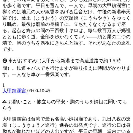
を歩く道です。平日を選んで、一人で。早朝の大甲鎮瀾宮に
響くのは地元の人が線香をあげる足音だけ。午後の新港奉天
宮では、葉王（ようおう）の交趾焼（こうちやき）をゆっく
り眺め、最後は廟前の長椅子に、立ちたくなくなるまで座
る。起点と終点の間の三百数十キロは、毎年数百万人が媽祖
とともに歩く道。全部を歩かなくていい——頭と尾の二つの
端で、胸のうちを媽祖にきちんと話す。それがあなたの巡礼
です。
🚇 車がおすすめ（大甲から新港まで高速道路で約 1.5 時
間）。鉄道＋バスでも行けますが乗り換えに時間がかかりま
す。一人なら車が一番気楽です。
1
大甲鎮瀾宮
09:00-10:45
🙏 お願いごと：旅立ちの平安・胸のうちを媽祖に聞いても
らう
大甲鎮瀾宮は台湾で最も名高い媽祖廟であり、九日八夜の遶
境（じょうきょう／巡行）進香の出発点です。巡行の日は身
動きが取れないほどの人出ですが、平日の早朝、堂内にいる