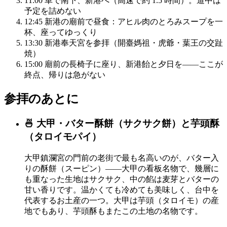
11:00
車で南下、新港へ（高速で約 1.5 時間）。道中は
予定を詰めない
12:45
新港の廟前で昼食：アヒル肉のとろみスープを一
杯、座ってゆっくり
13:30
新港奉天宮を参拝（開臺媽祖・虎爺・葉王の交趾
焼）
15:00
廟前の長椅子に座り、新港飴と夕日を——ここが
終点、帰りは急がない
参拝のあとに
🍜 大甲・バター酥餅（サクサク餅）と芋頭酥
（タロイモパイ）
大甲鎮瀾宮の門前の老街で最も名高いのが、バター入
りの酥餅（スーピン）——大甲の看板名物で、幾層に
も重なった生地はサクサク、中の餡は麦芽とバターの
甘い香りです。温かくても冷めても美味しく、台中を
代表するお土産の一つ。大甲は芋頭（タロイモ）の産
地でもあり、芋頭酥もまたこの土地の名物です。