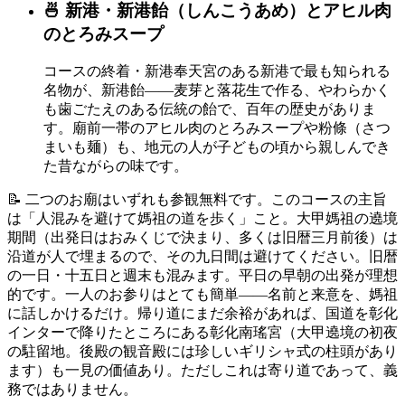
🍜 新港・新港飴（しんこうあめ）とアヒル肉
のとろみスープ
コースの終着・新港奉天宮のある新港で最も知られる
名物が、新港飴——麦芽と落花生で作る、やわらかく
も歯ごたえのある伝統の飴で、百年の歴史がありま
す。廟前一帯のアヒル肉のとろみスープや粉條（さつ
まいも麺）も、地元の人が子どもの頃から親しんでき
た昔ながらの味です。
📝 二つのお廟はいずれも参観無料です。このコースの主旨
は「人混みを避けて媽祖の道を歩く」こと。大甲媽祖の遶境
期間（出発日はおみくじで決まり、多くは旧暦三月前後）は
沿道が人で埋まるので、その九日間は避けてください。旧暦
の一日・十五日と週末も混みます。平日の早朝の出発が理想
的です。一人のお参りはとても簡単——名前と来意を、媽祖
に話しかけるだけ。帰り道にまだ余裕があれば、国道を彰化
インターで降りたところにある彰化南瑤宮（大甲遶境の初夜
の駐留地。後殿の観音殿には珍しいギリシャ式の柱頭があり
ます）も一見の価値あり。ただしこれは寄り道であって、義
務ではありません。