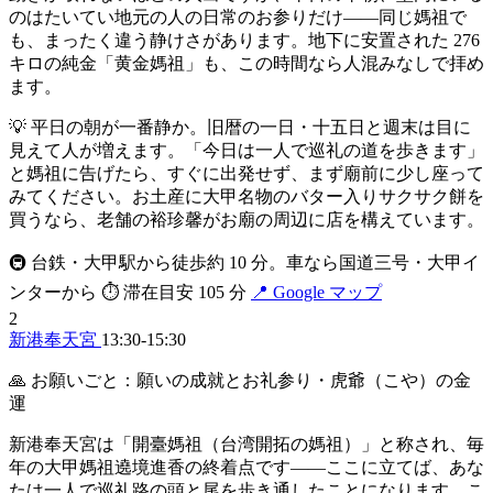
のはたいてい地元の人の日常のお参りだけ——同じ媽祖で
も、まったく違う静けさがあります。地下に安置された 276
キロの純金「黄金媽祖」も、この時間なら人混みなしで拝め
ます。
💡 平日の朝が一番静か。旧暦の一日・十五日と週末は目に
見えて人が増えます。「今日は一人で巡礼の道を歩きます」
と媽祖に告げたら、すぐに出発せず、まず廟前に少し座って
みてください。お土産に大甲名物のバター入りサクサク餅を
買うなら、老舗の裕珍馨がお廟の周辺に店を構えています。
🚇 台鉄・大甲駅から徒歩約 10 分。車なら国道三号・大甲イ
ンターから
⏱ 滞在目安 105 分
📍 Google マップ
2
新港奉天宮
13:30-15:30
🙏 お願いごと：願いの成就とお礼参り・虎爺（こや）の金
運
新港奉天宮は「開臺媽祖（台湾開拓の媽祖）」と称され、毎
年の大甲媽祖遶境進香の終着点です——ここに立てば、あな
たは一人で巡礼路の頭と尾を歩き通したことになります。こ