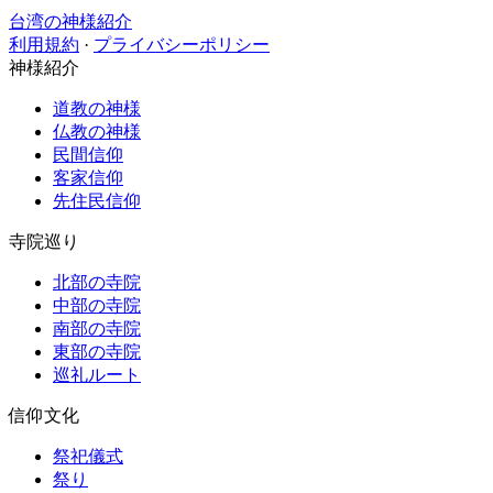
台湾の神様紹介
利用規約
·
プライバシーポリシー
神様紹介
道教の神様
仏教の神様
民間信仰
客家信仰
先住民信仰
寺院巡り
北部の寺院
中部の寺院
南部の寺院
東部の寺院
巡礼ルート
信仰文化
祭祀儀式
祭り