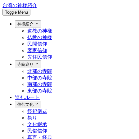
台湾の神様紹介
Toggle Menu
神様紹介
道教の神様
仏教の神様
民間信仰
客家信仰
先住民信仰
寺院巡り
北部の寺院
中部の寺院
南部の寺院
東部の寺院
巡礼ルート
信仰文化
祭祀儀式
祭り
文化継承
民俗信仰
真言・経典