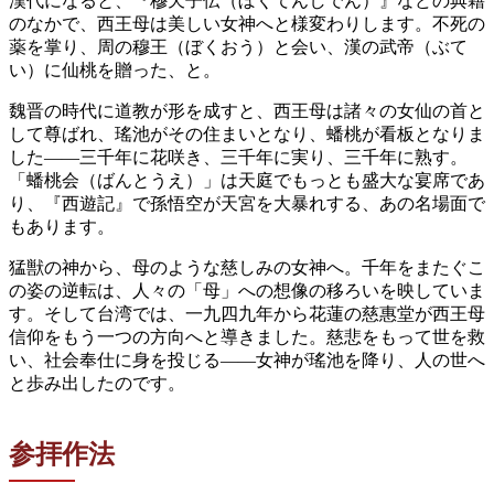
漢代になると、『穆天子伝（ぼくてんしでん）』などの典籍
のなかで、西王母は美しい女神へと様変わりします。不死の
薬を掌り、周の穆王（ぼくおう）と会い、漢の武帝（ぶて
い）に仙桃を贈った、と。
魏晋の時代に道教が形を成すと、西王母は諸々の女仙の首と
して尊ばれ、瑤池がその住まいとなり、蟠桃が看板となりま
した——三千年に花咲き、三千年に実り、三千年に熟す。
「蟠桃会（ばんとうえ）」は天庭でもっとも盛大な宴席であ
り、『西遊記』で孫悟空が天宮を大暴れする、あの名場面で
もあります。
猛獣の神から、母のような慈しみの女神へ。千年をまたぐこ
の姿の逆転は、人々の「母」への想像の移ろいを映していま
す。そして台湾では、一九四九年から花蓮の慈惠堂が西王母
信仰をもう一つの方向へと導きました。慈悲をもって世を救
い、社会奉仕に身を投じる——女神が瑤池を降り、人の世へ
と歩み出したのです。
参拝作法