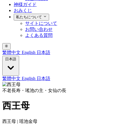
神様ガイド
おみくじ
私たちについて
サイトについて
お問い合わせ
よくある質問
繁體中文
English
日本語
日本語
繁體中文
English
日本語
不老長寿・瑤池の主・女仙の長
西王母
西王母 | 瑶池金母