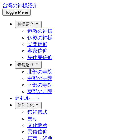
台湾の神様紹介
Toggle Menu
神様紹介
道教の神様
仏教の神様
民間信仰
客家信仰
先住民信仰
寺院巡り
北部の寺院
中部の寺院
南部の寺院
東部の寺院
巡礼ルート
信仰文化
祭祀儀式
祭り
文化継承
民俗信仰
真言・経典