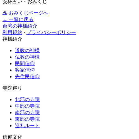
筊杯占い・おみくじ
🙏
おみくじページへ
← 一覧に戻る
台湾の神様紹介
利用規約
·
プライバシーポリシー
神様紹介
道教の神様
仏教の神様
民間信仰
客家信仰
先住民信仰
寺院巡り
北部の寺院
中部の寺院
南部の寺院
東部の寺院
巡礼ルート
信仰文化