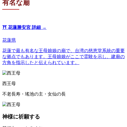
有名な廟
⛩️
花蓮勝安宮
詳細 →
花蓮県
花蓮で最も有名な王母娘娘の廟で、台湾の慈恵堂系統の重要
な拠点でもあります。王母娘娘がここで霊験を示し、建廟の
方角を指示したと伝えられています。
西王母
不老長寿・瑤池の主・女仙の長
神様に祈願する