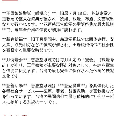
**王母娘娘聖誕（蟠桃会）**：旧暦 7 月 18 日。各慈惠堂と
道教廟で盛大な祭典が催され、読経、扶鸞、布施、文芸演出
などが行われます。**花蓮慈惠堂総堂の聖誕祭典が最大規模
**で、毎年全台湾の信徒が朝拝に訪れます。
**新春祈福**：旧正月期間中、慈惠堂系統では団体参拝、安
太歲、点光明灯などの儀式が催され、王母娘娘信仰の社会性
を観察する重要な時節です。
**月例鸞会**：慈惠堂系統では毎月固定の「鸞会」（扶鸞降
乩）があり、王母娘娘が主要な降乩対象として、神諭を鸞生
と信徒に伝えます。台湾で最も完全に保存された伝統的扶鸞
文化です。
**慈善活動**：慈惠堂系統は「**慈悲度世**」を具体化した
各種社会サービス——医療、養老、貧困救助、災害救援など
を行っています。台湾の民間信仰で最も積極的に社会サービ
スに参加する系統の一つです。