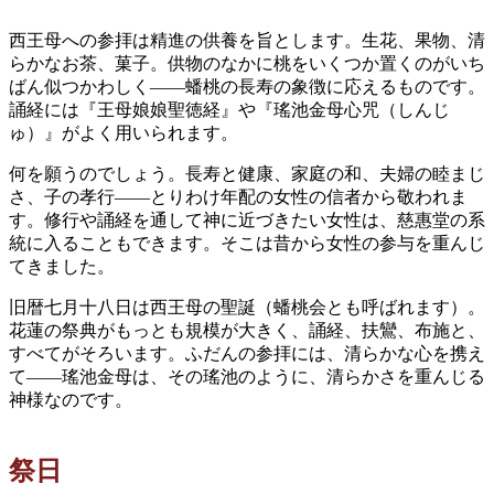
西王母への参拝は精進の供養を旨とします。生花、果物、清
らかなお茶、菓子。供物のなかに桃をいくつか置くのがいち
ばん似つかわしく——蟠桃の長寿の象徴に応えるものです。
誦経には『王母娘娘聖徳経』や『瑤池金母心咒（しんじ
ゅ）』がよく用いられます。
何を願うのでしょう。長寿と健康、家庭の和、夫婦の睦まじ
さ、子の孝行——とりわけ年配の女性の信者から敬われま
す。修行や誦経を通して神に近づきたい女性は、慈惠堂の系
統に入ることもできます。そこは昔から女性の参与を重んじ
てきました。
旧暦七月十八日は西王母の聖誕（蟠桃会とも呼ばれます）。
花蓮の祭典がもっとも規模が大きく、誦経、扶鸞、布施と、
すべてがそろいます。ふだんの参拝には、清らかな心を携え
て——瑤池金母は、その瑤池のように、清らかさを重んじる
神様なのです。
祭日