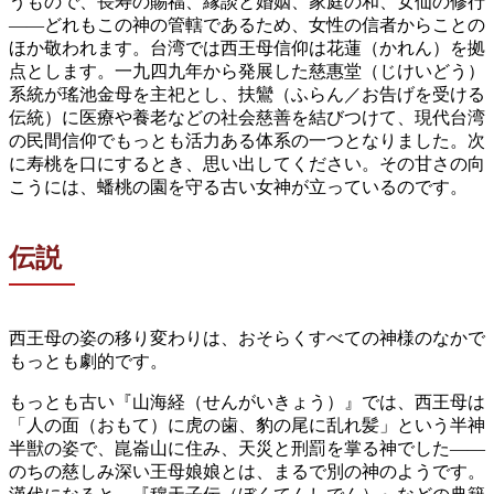
うもので、長寿の賜福、縁談と婚姻、家庭の和、女仙の修行
——どれもこの神の管轄であるため、女性の信者からことの
ほか敬われます。台湾では西王母信仰は花蓮（かれん）を拠
点とします。一九四九年から発展した慈惠堂（じけいどう）
系統が瑤池金母を主祀とし、扶鸞（ふらん／お告げを受ける
伝統）に医療や養老などの社会慈善を結びつけて、現代台湾
の民間信仰でもっとも活力ある体系の一つとなりました。次
に寿桃を口にするとき、思い出してください。その甘さの向
こうには、蟠桃の園を守る古い女神が立っているのです。
伝説
西王母の姿の移り変わりは、おそらくすべての神様のなかで
もっとも劇的です。
もっとも古い『山海経（せんがいきょう）』では、西王母は
「人の面（おもて）に虎の歯、豹の尾に乱れ髪」という半神
半獣の姿で、崑崙山に住み、天災と刑罰を掌る神でした——
のちの慈しみ深い王母娘娘とは、まるで別の神のようです。