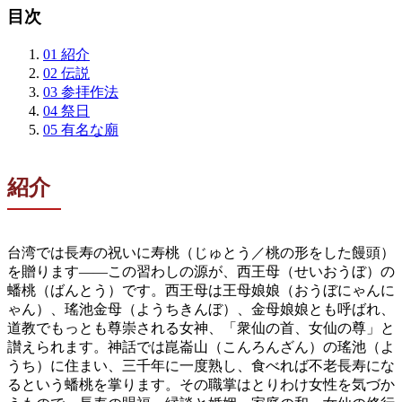
目次
01
紹介
02
伝説
03
参拝作法
04
祭日
05
有名な廟
紹介
台湾では長寿の祝いに寿桃（じゅとう／桃の形をした饅頭）
を贈ります——この習わしの源が、西王母（せいおうぼ）の
蟠桃（ばんとう）です。西王母は王母娘娘（おうぼにゃんに
ゃん）、瑤池金母（ようちきんぼ）、金母娘娘とも呼ばれ、
道教でもっとも尊崇される女神、「衆仙の首、女仙の尊」と
讃えられます。神話では崑崙山（こんろんざん）の瑤池（よ
うち）に住まい、三千年に一度熟し、食べれば不老長寿にな
るという蟠桃を掌ります。その職掌はとりわけ女性を気づか