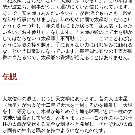
「犯太歳（はんたいさい／太歳にぶつかる）」。この年は運
勢が波立ち、物事がうまく運びにくいと信じられています。
そこで「安太歳（あんたいさい）」が台湾でもっとも一般的
な年中行事になりました。年の初めに廟で太歳灯（たいさい
とう）を一つ灯し、年の暮れにまた戻って「謝太歳（しゃた
いさい／お礼参り）」をします。「太歳の頭の上で土を動か
してはならない（太歳頭上不可動土）」——このことわざは
とうに宗教の枠を越え、手に負えない力にはむやみに触れる
な、という日常語になっています。毎年四つ五つの干支が順
番に当たるので、太歳爺の香煙が絶えることはありません。
伝説
太歳信仰の源は、じつは天文学にあります。昔の人は木星
（歳星）がおよそ十二年で天球を一周するのを観測し、天球
を十二等分して、木星が毎年めぐり通る区画ごとに一柱の太
歳神が当番として守る、と考えました——これがのちに六十
柱の太歳が交代する完全な制度へと発展し、それぞれの太歳
が固有の姓名と職名を持つようになったのです。