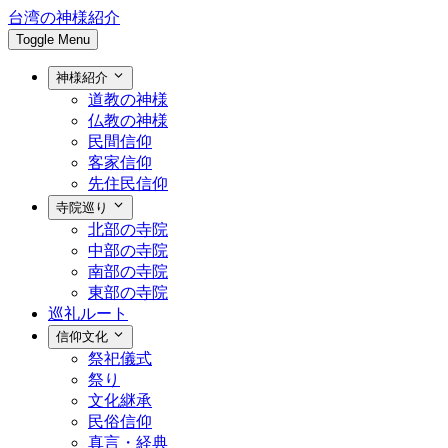
台湾の神様紹介
Toggle Menu
神様紹介
道教の神様
仏教の神様
民間信仰
客家信仰
先住民信仰
寺院巡り
北部の寺院
中部の寺院
南部の寺院
東部の寺院
巡礼ルート
信仰文化
祭祀儀式
祭り
文化継承
民俗信仰
真言・経典