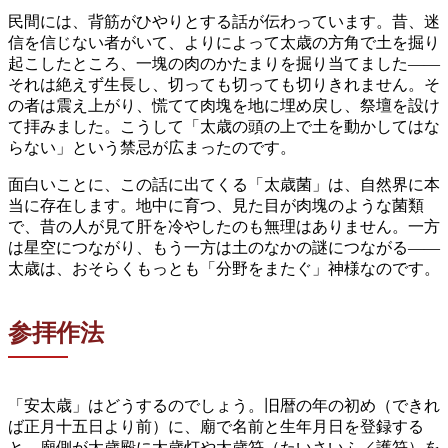
民間には、背筋がひやりとする話が伝わっています。昔、迷
信を信じない者がいて、よりによって太歳の方角で土を掘り
起こしたところ、一塊の肉のかたまりを掘り当てました——
それは絶えず生長し、切っても切っても切りきれません。そ
の者は震え上がり、慌てて肉塊を地に埋め戻し、祭壇を設け
て拝みました。こうして「太歳の頭の上で土を動かしてはな
らない」という禁忌が広まったのです。
面白いことに、この話に出てくる「太歳菌」は、自然界に本
当に存在します。地中に育つ、見た目が肉塊のような菌類
で、昔の人が見て肝を冷やしたのも無理はありません。一方
は星空につながり、もう一方は土のなかの謎につながる——
太歳は、おそらくもっとも「分野をまたぐ」神様なのです。
参拝作法
「安太歳」はどうするのでしょう。旧暦の年の初め（できれ
ば正月十五日より前）に、廟で名前と生年月日を登録する
と、廟側が太歳殿に太歳灯や太歳符（たいさいふ／護符）を