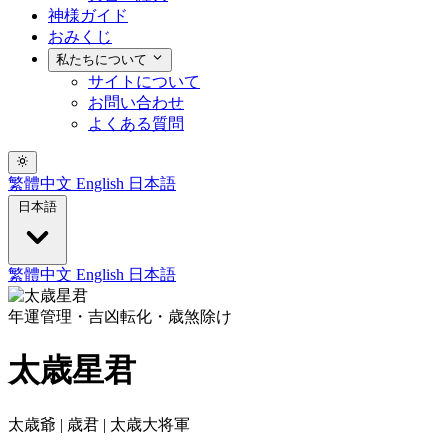
神様ガイド
おみくじ
私たちについて
サイトについて
お問い合わせ
よくある質問
繁體中文
English
日本語
日本語
繁體中文
English
日本語
年運管理・吉凶転化・歳煞除け
太歳星君
太歳爺 | 歳君 | 太歳大将軍