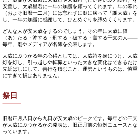
安置し、太歳星君に一年の加護を願ってくれます。年の暮れ
（およそ旧暦十二月）には忘れずに廟に戻って「謝太歳」を
し、一年の加護に感謝して、ひとめぐりを締めくくります。
どんな人が安太歳をするのでしょう。その年に太歳に値
（あ）たる・沖する・刑する・破する・害する干支の人——
毎年、廟やメディアが名簿を公表します。
太歳にぶつかる年の心得としては、太歳符を身につけ、太歳
灯を灯し、引っ越しや転職といった大きな変化はできるだけ
先延ばしにして、善行を積むこと。運勢というものは、慎重
にすぎて損はありません。
祭日
旧暦正月八日から九日が安太歳のピークです。毎年どの干支
が太歳にぶつかるかの発表は、旧正月前の恒例ニュースとな
っています。