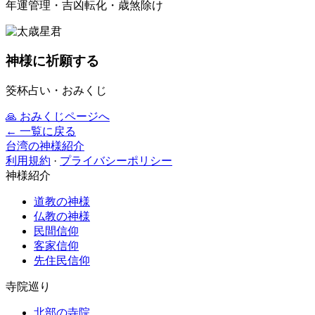
年運管理・吉凶転化・歳煞除け
神様に祈願する
筊杯占い・おみくじ
🙏
おみくじページへ
← 一覧に戻る
台湾の神様紹介
利用規約
·
プライバシーポリシー
神様紹介
道教の神様
仏教の神様
民間信仰
客家信仰
先住民信仰
寺院巡り
北部の寺院