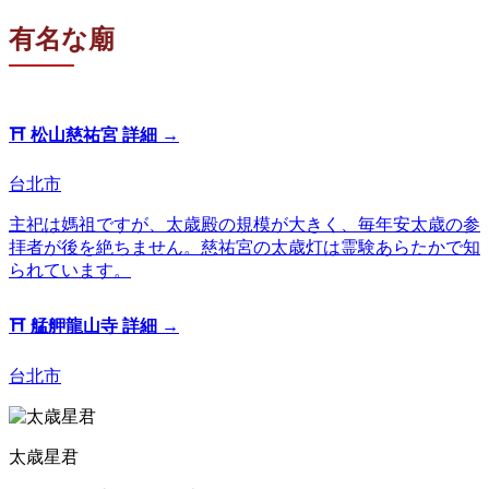
有名な廟
⛩️
松山慈祐宮
詳細 →
台北市
主祀は媽祖ですが、太歳殿の規模が大きく、毎年安太歳の参
拝者が後を絶ちません。慈祐宮の太歳灯は霊験あらたかで知
られています。
⛩️
艋舺龍山寺
詳細 →
台北市
太歳星君