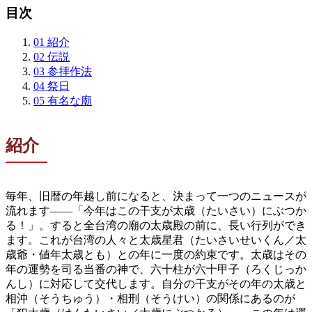
目次
01
紹介
02
伝説
03
参拝作法
04
祭日
05
有名な廟
紹介
毎年、旧暦の年越し前になると、決まって一つのニュースが
流れます——「今年はこの干支が太歳（たいさい）にぶつか
る！」。すると全台湾の廟の太歳殿の前に、長い行列ができ
ます。これが台湾の人々と太歳星君（たいさいせいくん／太
歳爺・値年太歳とも）との年に一度の約束です。太歳はその
年の運勢を司る当番の神で、六十柱が六十甲子（ろくじっか
んし）に対応して交代します。自分の干支がその年の太歳と
相沖（そうちゅう）・相刑（そうけい）の関係にあるのが