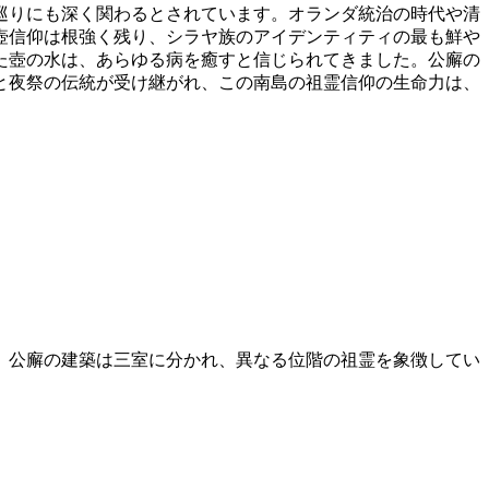
巡りにも深く関わるとされています。オランダ統治の時代や清
壺信仰は根強く残り、シラヤ族のアイデンティティの最も鮮や
た壺の水は、あらゆる病を癒すと信じられてきました。公廨の
と夜祭の伝統が受け継がれ、この南島の祖霊信仰の生命力は、
、公廨の建築は三室に分かれ、異なる位階の祖霊を象徴してい