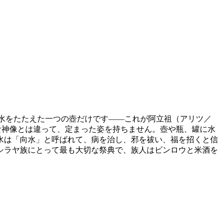
に水をたたえた一つの壺だけです——これが阿立祖（アリツ／
象的な神像とは違って、定まった姿を持ちません。壺や瓶、罐に水
水は「向水」と呼ばれて、病を治し、邪を祓い、福を招くと信
はシラヤ族にとって最も大切な祭典で、族人はビンロウと米酒を