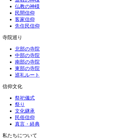
仏教の神様
民間信仰
客家信仰
先住民信仰
寺院巡り
北部の寺院
中部の寺院
南部の寺院
東部の寺院
巡礼ルート
信仰文化
祭祀儀式
祭り
文化継承
民俗信仰
真言・経典
私たちについて