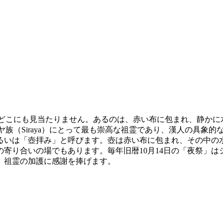
はどこにも見当たりません。あるのは、赤い布に包まれ、静か
ラヤ族（Siraya）にとって最も崇高な祖霊であり、漢人の具
るいは「壺拝み」と呼びます。壺は赤い布に包まれ、その中の
寄り合いの場でもあります。毎年旧暦10月14日の「夜祭」
、祖霊の加護に感謝を捧げます。