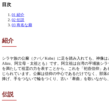
目次
01
紹介
02
伝説
03
有名な廟
紹介
シラヤ族の公廨（クバ／Kuba）に足を踏み入れても、神像
Alizu、阿立母・太祖とも）です。阿立祖は台湾の平埔族シ
を満たして祖霊の力を表すことから、これを「祀壺信仰」あ
じられています。公廨は信仰の中心であるだけでなく、部落の
捧げ、手をつないで輪をつくり、古い「牽曲」を歌いながら
伝説