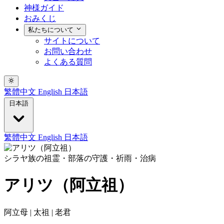
神様ガイド
おみくじ
私たちについて
サイトについて
お問い合わせ
よくある質問
繁體中文
English
日本語
日本語
繁體中文
English
日本語
シラヤ族の祖霊・部落の守護・祈雨・治病
アリツ（阿立祖）
阿立母 | 太祖 | 老君