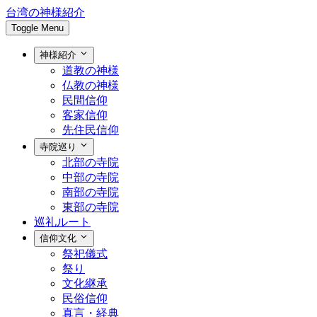
台湾の神様紹介
Toggle Menu
神様紹介
道教の神様
仏教の神様
民間信仰
客家信仰
先住民信仰
寺院巡り
北部の寺院
中部の寺院
南部の寺院
東部の寺院
巡礼ルート
信仰文化
祭祀儀式
祭り
文化継承
民俗信仰
真言・経典