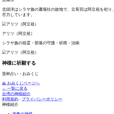
北頭洋はシラヤ族の蕭壠社の故地で、立長宮は阿立祖を祀り
尽力しています。
アリツ（阿立祖）
シラヤ族の祖霊・部落の守護・祈雨・治病
神様に祈願する
筊杯占い・おみくじ
🙏
おみくじページへ
← 一覧に戻る
台湾の神様紹介
利用規約
·
プライバシーポリシー
神様紹介
道教の神様