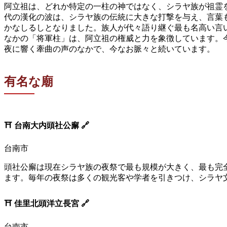
阿立祖は、どれか特定の一柱の神ではなく、シラヤ族が祖霊
代の漢化の波は、シラヤ族の伝統に大きな打撃を与え、言葉
かなしるしとなりました。族人が代々語り継ぐ最も名高い言
なかの「将軍柱」は、阿立祖の権威と力を象徴しています。
夜に響く牽曲の声のなかで、今なお脈々と続いています。
有名な廟
⛩️
台南大内頭社公廨
🔗
台南市
頭社公廨は現在シラヤ族の夜祭で最も規模が大きく、最も完
ます。毎年の夜祭は多くの観光客や学者を引きつけ、シラヤ
⛩️
佳里北頭洋立長宮
🔗
台南市