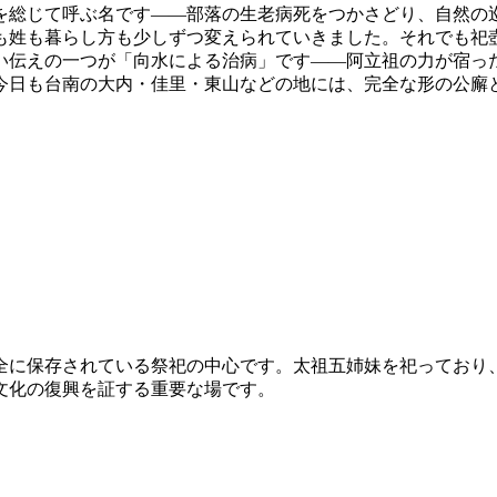
を総じて呼ぶ名です——部落の生老病死をつかさどり、自然の
も姓も暮らし方も少しずつ変えられていきました。それでも祀
い伝えの一つが「向水による治病」です——阿立祖の力が宿っ
今日も台南の大内・佳里・東山などの地には、完全な形の公廨
全に保存されている祭祀の中心です。太祖五姉妹を祀っており
文化の復興を証する重要な場です。