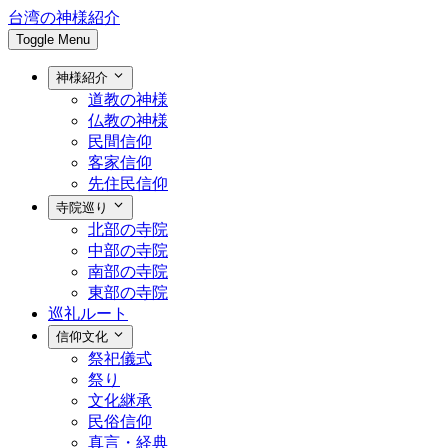
台湾の神様紹介
Toggle Menu
神様紹介
道教の神様
仏教の神様
民間信仰
客家信仰
先住民信仰
寺院巡り
北部の寺院
中部の寺院
南部の寺院
東部の寺院
巡礼ルート
信仰文化
祭祀儀式
祭り
文化継承
民俗信仰
真言・経典