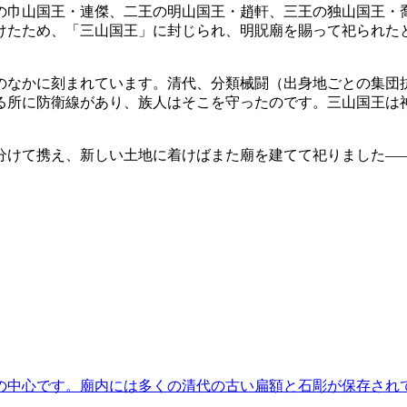
の巾山国王・連傑、二王の明山国王・趙軒、三王の独山国王・
けたため、「三山国王」に封じられ、明貺廟を賜って祀られた
。
のなかに刻まれています。清代、分類械闘（出身地ごとの集団
る所に防衛線があり、族人はそこを守ったのです。三山国王は
分けて携え、新しい土地に着けばまた廟を建てて祀りました—
の中心です。廟内には多くの清代の古い扁額と石彫が保存され