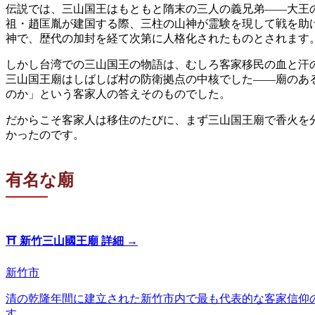
伝説では、三山国王はもともと隋末の三人の義兄弟——大王
祖・趙匡胤が建国する際、三柱の山神が霊験を現して戦を助
神で、歴代の加封を経て次第に人格化されたものとされます
しかし台湾での三山国王の物語は、むしろ客家移民の血と汗
三山国王廟はしばしば村の防衛拠点の中核でした——廟のあ
のか」という客家人の答えそのものでした。
だからこそ客家人は移住のたびに、まず三山国王廟で香火を
かったのです。
有名な廟
⛩️
新竹三山國王廟
詳細 →
新竹市
清の乾隆年間に建立された新竹市内で最も代表的な客家信仰
す。