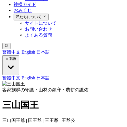
神様ガイド
おみくじ
私たちについて
サイトについて
お問い合わせ
よくある質問
繁體中文
English
日本語
日本語
繁體中文
English
日本語
客家族群の守護・山林の鎮守・農耕の護佑
三山国王
三山国王爺 | 国王爺 | 三王爺 | 王爺公