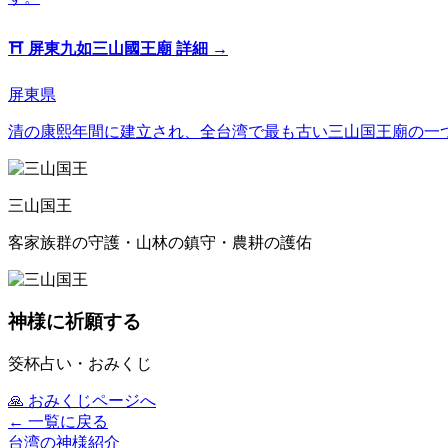
⛩️
屏東九如三山國王廟
詳細 →
屏東県
清の康熙年間に建立され、全台湾で最も古い三山国王廟の一
三山国王
客家族群の守護・山林の鎮守・農耕の護佑
神様に祈願する
筊杯占い・おみくじ
🙏
おみくじページへ
← 一覧に戻る
台湾の神様紹介