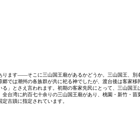
あります——そこに三山国王廟があるかどうか。三山国王、別
原郷では潮州の各族群が共に祀る神でしたが、渡台後は客家移
いる」とさえ言われます。初期の客家先民にとって、三山国王
。全台湾に約百七十余りの三山国王廟があり、桃園・新竹・苗
国定古蹟に指定されています。