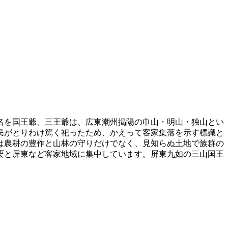
名を国王爺、三王爺は、広東潮州揭陽の巾山・明山・独山とい
民がとりわけ篤く祀ったため、かえって客家集落を示す標識と
は農耕の豊作と山林の守りだけでなく、見知らぬ土地で族群の
栗と屏東など客家地域に集中しています。屏東九如の三山国王