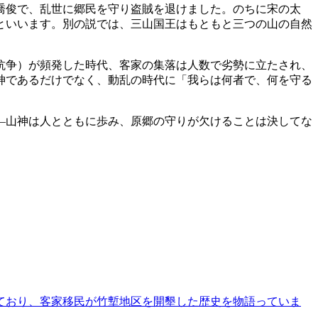
喬俊で、乱世に郷民を守り盗賊を退けました。のちに宋の太
といいます。別の説では、三山国王はもともと三つの山の自然
抗争）が頻発した時代、客家の集落は人数で劣勢に立たされ、
神であるだけでなく、動乱の時代に「我らは何者で、何を守る
—山神は人とともに歩み、原郷の守りが欠けることは決してな
ており、客家移民が竹塹地区を開墾した歴史を物語っていま