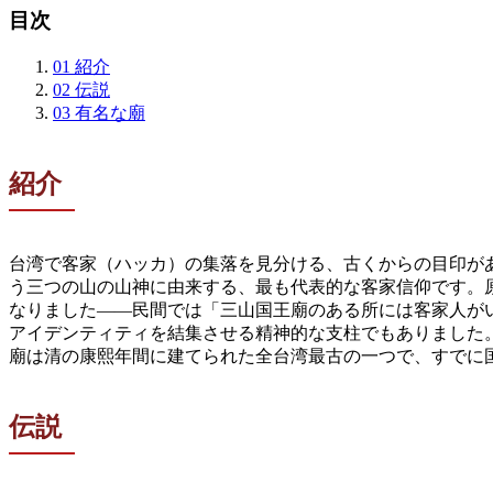
目次
01
紹介
02
伝説
03
有名な廟
紹介
台湾で客家（ハッカ）の集落を見分ける、古くからの目印が
う三つの山の山神に由来する、最も代表的な客家信仰です。
なりました——民間では「三山国王廟のある所には客家人が
アイデンティティを結集させる精神的な支柱でもありました
廟は清の康熙年間に建てられた全台湾最古の一つで、すでに
伝説