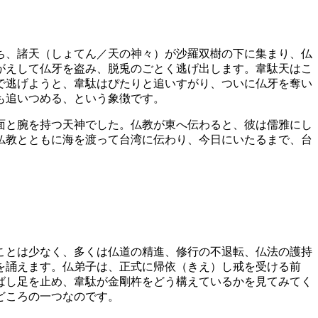
ち、諸天（しょてん／天の神々）が沙羅双樹の下に集まり、仏
がえして仏牙を盗み、脱兎のごとく逃げ出します。韋駄天はこ
で逃げようと、韋駄はぴたりと追いすがり、ついに仏牙を奪い
も追いつめる、という象徴です。
面と腕を持つ天神でした。仏教が東へ伝わると、彼は儒雅にし
仏教とともに海を渡って台湾に伝わり、今日にいたるまで、台
ことは少なく、多くは仏道の精進、修行の不退転、仏法の護持
を誦えます。仏弟子は、正式に帰依（きえ）し戒を受ける前
ばし足を止め、韋駄が金剛杵をどう構えているかを見てみてく
どころの一つなのです。