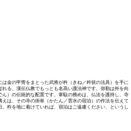
には金の甲冑をまとった武将が杵（きね／杵状の法具）を手に
ばれる、漢伝仏教でもっとも名高い護法神です。弥勒は外を向
でん）の伝統的な配置です。韋駄の務めは、仏法を護持し、寺
構えは、その寺の掛単（かたん／雲水の宿泊）の作法を伝えて
日。杵を地に着けていれば、宿泊はご遠慮ください、というし