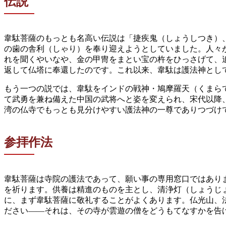
伝説
韋駄菩薩のもっとも名高い伝説は「捷疾鬼（しょうしつき）
の歯の舎利（しゃり）を奉り迎えようとしていました。人々
れを聞くやいなや、金の甲冑をまとい宝の杵をひっさげて、
返して仏塔に奉還したのです。これ以来、韋駄は護法神とし
もう一つの説では、韋駄をインドの戦神・鳩摩羅天（くまら
て武勇を兼ね備えた中国の武将へと姿を変えられ、宋代以降
湾の仏寺でもっとも見分けやすい護法神の一尊でありつづけ
参拝作法
韋駄菩薩は寺院の護法であって、願い事の専用窓口ではあり
を祈ります。供養は精進のものを主とし、清浄灯（しょうじ
に、まず韋駄菩薩に敬礼することがよくあります。仏光山、
ださい——それは、その寺が雲遊の僧をどうもてなすかを告