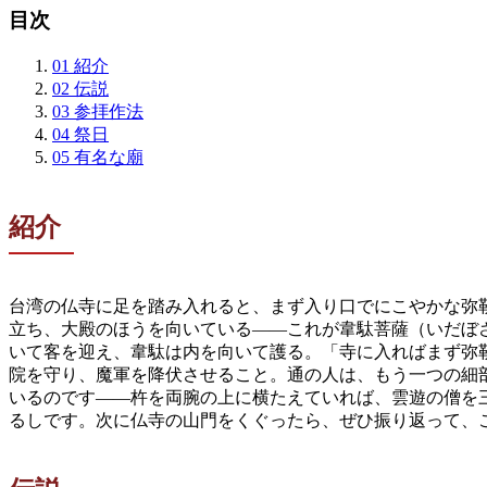
目次
01
紹介
02
伝説
03
参拝作法
04
祭日
05
有名な廟
紹介
台湾の仏寺に足を踏み入れると、まず入り口でにこやかな弥
立ち、大殿のほうを向いている——これが韋駄菩薩（いだぼ
いて客を迎え、韋駄は内を向いて護る。「寺に入ればまず弥
院を守り、魔軍を降伏させること。通の人は、もう一つの細
いるのです——杵を両腕の上に横たえていれば、雲遊の僧を
るしです。次に仏寺の山門をくぐったら、ぜひ振り返って、