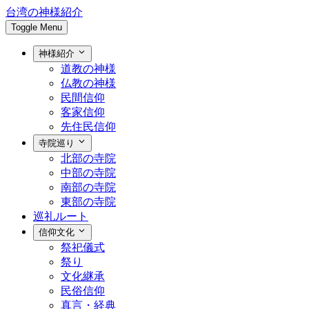
台湾の神様紹介
Toggle Menu
神様紹介
道教の神様
仏教の神様
民間信仰
客家信仰
先住民信仰
寺院巡り
北部の寺院
中部の寺院
南部の寺院
東部の寺院
巡礼ルート
信仰文化
祭祀儀式
祭り
文化継承
民俗信仰
真言・経典