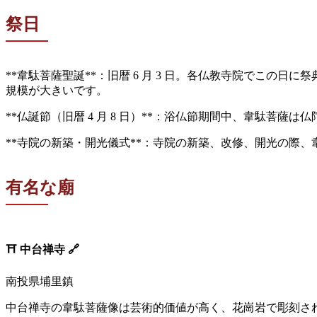
祭日
**韋駄菩薩聖誕**：旧暦 6 月 3 日。各仏教寺院でこ
規模が大きいです。
**仏誕節（旧暦 4 月 8 日）**：浴仏節期間中、韋駄
**寺院の新築・開光儀式**：寺院の新築、改修、開光の際
有名な廟
⛩️
中台禅寺
🔗
南投県埔里鎮
中台禅寺の韋駄菩薩像は芸術的価値が高く、花崗岩で彫刻さ