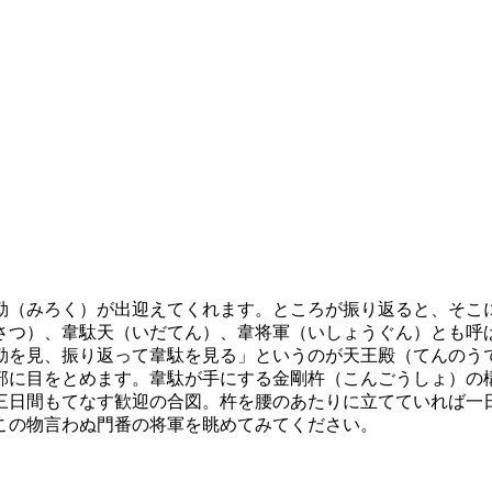
勒（みろく）が出迎えてくれます。ところが振り返ると、そこ
さつ）、韋駄天（いだてん）、韋将軍（いしょうぐん）とも呼
勒を見、振り返って韋駄を見る」というのが天王殿（てんのう
部に目をとめます。韋駄が手にする金剛杵（こんごうしょ）の
三日間もてなす歓迎の合図。杵を腰のあたりに立てていれば一
この物言わぬ門番の将軍を眺めてみてください。