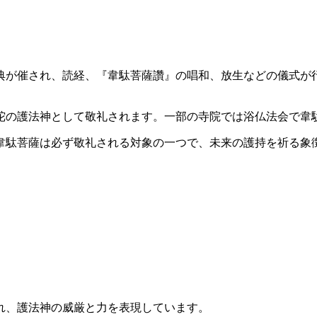
の日に祭典が催され、読経、『韋駄菩薩讚』の唱和、放生などの儀
菩薩は仏陀の護法神として敬礼されます。一部の寺院では浴仏法会で
、韋駄菩薩は必ず敬礼される対象の一つで、未来の護持を祈る象
れ、護法神の威厳と力を表現しています。