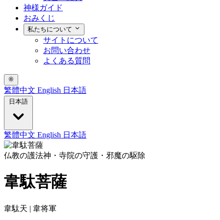
神様ガイド
おみくじ
私たちについて
サイトについて
お問い合わせ
よくある質問
繁體中文
English
日本語
日本語
繁體中文
English
日本語
仏教の護法神・寺院の守護・邪魔の駆除
韋駄菩薩
韋駄天 | 韋将軍