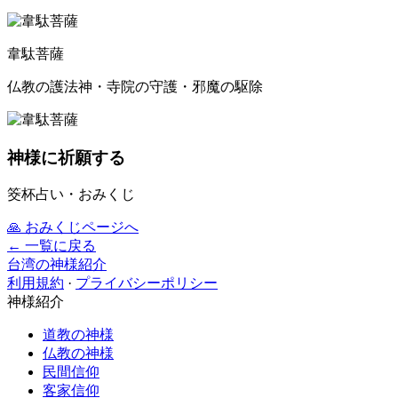
韋駄菩薩
仏教の護法神・寺院の守護・邪魔の駆除
神様に祈願する
筊杯占い・おみくじ
🙏
おみくじページへ
← 一覧に戻る
台湾の神様紹介
利用規約
·
プライバシーポリシー
神様紹介
道教の神様
仏教の神様
民間信仰
客家信仰