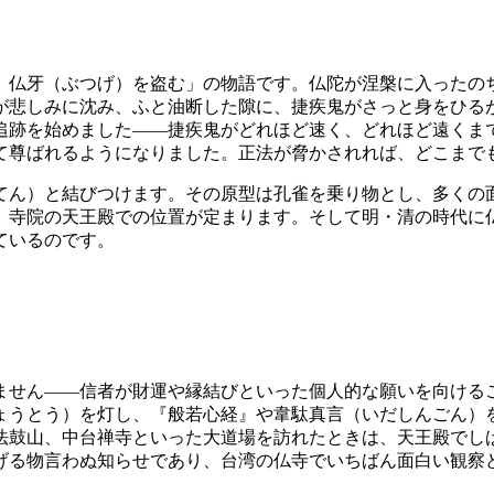
、仏牙（ぶつげ）を盗む」の物語です。仏陀が涅槃に入ったの
が悲しみに沈み、ふと油断した隙に、捷疾鬼がさっと身をひる
追跡を始めました——捷疾鬼がどれほど速く、どれほど遠くま
て尊ばれるようになりました。正法が脅かされれば、どこまで
てん）と結びつけます。その原型は孔雀を乗り物とし、多くの
、寺院の天王殿での位置が定まります。そして明・清の時代に
ているのです。
ません——信者が財運や縁結びといった個人的な願いを向ける
ょうとう）を灯し、『般若心経』や韋駄真言（いだしんごん）
法鼓山、中台禅寺といった大道場を訪れたときは、天王殿でし
げる物言わぬ知らせであり、台湾の仏寺でいちばん面白い観察