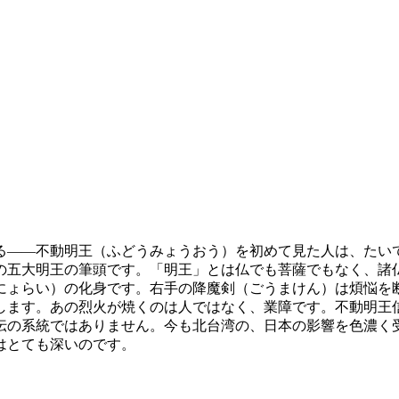
る——不動明王（ふどうみょうおう）を初めて見た人は、たい
の五大明王の筆頭です。「明王」とは仏でも菩薩でもなく、諸
にょらい）の化身です。右手の降魔剣（ごうまけん）は煩悩を
します。あの烈火が焼くのは人ではなく、業障です。不動明王
伝の系統ではありません。今も北台湾の、日本の影響を色濃く
はとても深いのです。