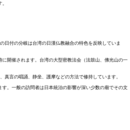
す。
日」）。この日付の分岐は台湾の日漢仏教融合の特色を反映していま
る時に開催されます。台湾の大型密教法会（法鼓山、佛光山の一
持し、真言の唱誦、静坐、護摩などの方法で修持しています。
います。一般の訪問者は日本統治の影響が深い少数の廟でその文