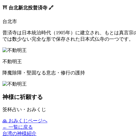
⛩️
台北新北投普済寺
🔗
台北市
普済寺は日本統治時代（1905年）に建立され、もとは真言
では数少ない完全な形で保存された日本式仏寺の一つです。
不動明王
降魔除障・堅固なる意志・修行の護持
神様に祈願する
筊杯占い・おみくじ
🙏
おみくじページへ
← 一覧に戻る
台湾の神様紹介