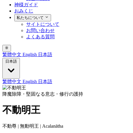
神様ガイド
おみくじ
私たちについて
サイトについて
お問い合わせ
よくある質問
繁體中文
English
日本語
日本語
繁體中文
English
日本語
降魔除障・堅固なる意志・修行の護持
不動明王
不動尊 | 無動明王 | Acalanātha