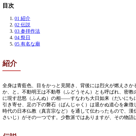
目次
01
紹介
02
伝説
03
参拝作法
04
祭日
05
有名な廟
紹介
全身は青藍色、目をかっと見開き、背後には烈火が燃えさか
か、と。不動明王は不動尊（ふどうそん）とも呼ばれ、密教
に現す忿怒（ふんぬ）の相——すなわち大日如来（だいにち
引き寄せ、足の下の磐石（ばんじゃく）は退かぬ道心を象徴
時代の日本仏教（真言宗など）を通して伝わったもので、漢
さいじ）がその一つです。少数派ではありますが、その物語