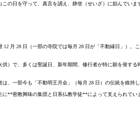
おこの日を守って、真言を誦え、静坐（せいざ）に励んでいま
は新暦 12 月 28 日（一部の寺院では毎月 28 日が「不動縁
（火供）で、多くは聖誕日、新年期間、修行者が特に願を発す
者は、一部今も「不動明王月会」（毎月 28 日）の伝統を維
に**密教興味の集団と日系仏教学徒**によって支えられて