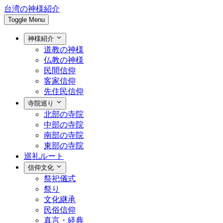
台湾の神様紹介
Toggle Menu
神様紹介
道教の神様
仏教の神様
民間信仰
客家信仰
先住民信仰
寺院巡り
北部の寺院
中部の寺院
南部の寺院
東部の寺院
巡礼ルート
信仰文化
祭祀儀式
祭り
文化継承
民俗信仰
真言・経典