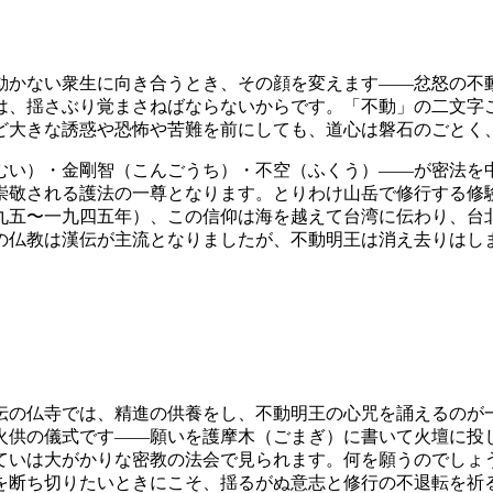
動かない衆生に向き合うとき、その顔を変えます——忿怒の不
は、揺さぶり覚まさねばならないからです。「不動」の二文字
ど大きな誘惑や恐怖や苦難を前にしても、道心は磐石のごとく
むい）・金剛智（こんごうち）・不空（ふくう）——が密法を
崇敬される護法の一尊となります。とりわけ山岳で修行する修
九五〜一九四五年）、この信仰は海を越えて台湾に伝わり、台
の仏教は漢伝が主流となりましたが、不動明王は消え去りはし
伝の仏寺では、精進の供養をし、不動明王の心咒を誦えるのが
火供の儀式です——願いを護摩木（ごまぎ）に書いて火壇に投
ていは大がかりな密教の法会で見られます。何を願うのでしょ
を断ち切りたいときにこそ、揺るがぬ意志と修行の不退転を祈