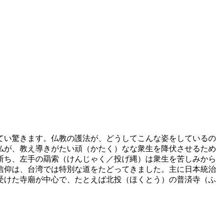
てい驚きます。仏教の護法が、どうしてこんな姿をしているの
仏が、教え導きがたい頑（かたく）なな衆生を降伏させるため
断ち、左手の羂索（けんじゃく／投げ縄）は衆生を苦しみから
信仰は、台湾では特別な道をたどってきました。主に日本統治
受けた寺廟が中心で、たとえば北投（ほくとう）の普済寺（ふ