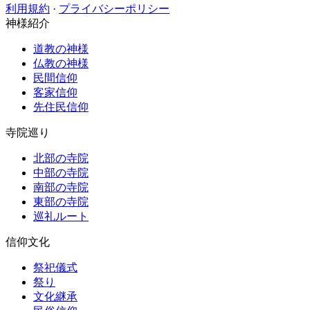
利用規約
·
プライバシーポリシー
神様紹介
道教の神様
仏教の神様
民間信仰
客家信仰
先住民信仰
寺院巡り
北部の寺院
中部の寺院
南部の寺院
東部の寺院
巡礼ルート
信仰文化
祭祀儀式
祭り
文化継承