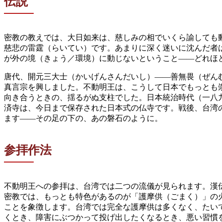
伝説
密教の教えでは、大日如来は、慈しみの相でいくら諭しても
慈悲の雷霆（らいてい）です。あまりに深く迷いに沈んだ者
が外の境（きょう／環境）に動じないということ——どれほ
唐代、開元三大士（かいげんさんだいし）——善無畏（ぜん
真言宗を興しました。不動明王は、こうして日本でもっとも
向き合うときの、揺るがぬ支柱でした。日本統治時代（一八
済寺は、今日まで保存された日本式の仏寺です。戦後、台湾
ます——その足の下の、あの磐石のように。
参拝作法
不動明王への参拝は、台湾では二つの流儀が見られます。漢
密教では、もっとも特色があるのが「護摩供（ごまく）」の
ことを象徴します。台湾では完全な護摩供は多くなく、たい
くとき、障害にぶつかって投げ出したくなるとき、悪い習慣