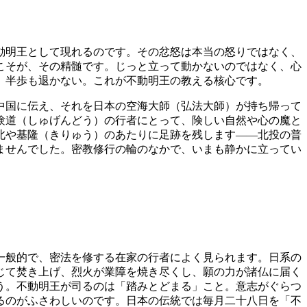
動明王として現れるのです。その忿怒は本当の怒りではなく、
こそが、その精髄です。じっと立って動かないのではなく、心
、半歩も退かない。これが不動明王の教える核心です。
中国に伝え、それを日本の空海大師（弘法大師）が持ち帰って
験道（しゅげんどう）の行者にとって、険しい自然や心の魔と
北や基隆（きりゅう）のあたりに足跡を残します——北投の普
ませんでした。密教修行の輪のなかで、いまも静かに立ってい
一般的で、密法を修する在家の行者によく見られます。日系の
じて焚き上げ、烈火が業障を焼き尽くし、願の力が諸仏に届く
う。不動明王が司るのは「踏みとどまる」こと。意志がぐらつ
るのがふさわしいのです。日本の伝統では毎月二十八日を「不