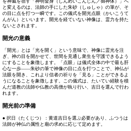
を神威を宿す「神明金身（しんめいこんじん／御神体）」へ
と変えるのは、法師の手にした朱砂（しゅしゃ）の筆が、そ
の目に点を打つ一瞬です。この儀式を開光点眼（かいこうて
んがん）といいます。開光を経ていない神像は、霊力を持た
ないとされます。
開光の意義
「開光」とは「光を開く」という意味で、神像に霊光を注
ぎ、神の目を開かせて、世間を見通し衆生を守護できるよう
にすることを象徴します。「点眼」は儀式全体の中で最も肝
心な一歩——朱砂の筆で神像の目に点を打つことで、神仏が
法眼を開き、これより信者の祈りを「見る」ことができるよ
うになることを象徴します。この儀式は、たいてい経験を積
んだ道教の法師や仏教の高僧が執り行い、吉日を選んで行わ
れます。
開光前の準備
● 択日（たくじつ）：黄道吉日を選ぶ必要があり、ふつうは
法師が神仏の属性と廟の求めに応じて定めます。