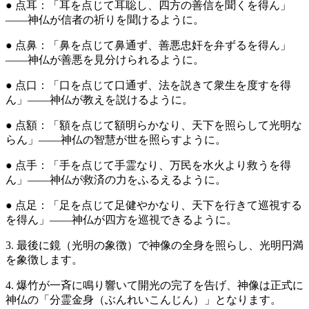
● 点耳：「耳を点じて耳聡し、四方の善信を聞くを得ん」
——神仏が信者の祈りを聞けるように。
● 点鼻：「鼻を点じて鼻通ず、善悪忠奸を弁ずるを得ん」
——神仏が善悪を見分けられるように。
● 点口：「口を点じて口通ず、法を説きて衆生を度すを得
ん」——神仏が教えを説けるように。
● 点額：「額を点じて額明らかなり、天下を照らして光明な
らん」——神仏の智慧が世を照らすように。
● 点手：「手を点じて手霊なり、万民を水火より救うを得
ん」——神仏が救済の力をふるえるように。
● 点足：「足を点じて足健やかなり、天下を行きて巡視する
を得ん」——神仏が四方を巡視できるように。
3. 最後に鏡（光明の象徴）で神像の全身を照らし、光明円満
を象徴します。
4. 爆竹が一斉に鳴り響いて開光の完了を告げ、神像は正式に
神仏の「分霊金身（ぶんれいこんじん）」となります。