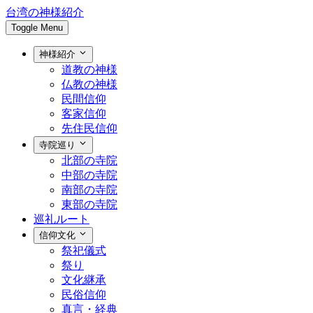
台湾の神様紹介
Toggle Menu
神様紹介
道教の神様
仏教の神様
民間信仰
客家信仰
先住民信仰
寺院巡り
北部の寺院
中部の寺院
南部の寺院
東部の寺院
巡礼ルート
信仰文化
祭祀儀式
祭り
文化継承
民俗信仰
真言・経典