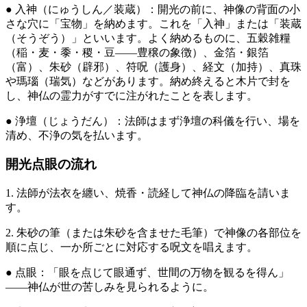
● 入神（にゅうしん／装蔵）：開光の前に、神像の背面の小
さな穴に「宝物」を納めます。これを「入神」または「装蔵
（そうぞう）」といいます。よく納めるものに、五穀雑糧
（稲・麦・黍・稷・豆——豊穣の象徴）、金箔・銀箔
（富）、朱砂（辟邪）、符呪（護身）、経文（加持）、真珠
や瑪瑙（瑞気）などがあります。納め終えると木片で封を
し、神仏の霊力がすでに注がれたことを表します。
● 浄壇（じょうだん）：法師はまず浄壇の科儀を行い、場を
清め、不浄の気を払います。
開光点眼の流れ
1. 法師が法衣を纏い、焼香・読経して神仏の降臨を請いま
す。
2. 朱砂の筆（または朱砂を含ませた毛筆）で神像の各部位を
順に点じ、一か所ごとに対応する呪文を唱えます。
● 点眼：「眼を点じて眼通ず、世間の万物を観るを得ん」
——神仏が世の苦しみを見られるように。