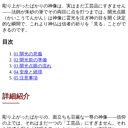
彫り上がったばかりの神像は、実はまだ工芸品にすぎません
——法師が朱砂の筆でその両目に点を打つまでは。開光点眼
（かいこうてんがん）は神像に霊光を注ぎ神の目を開く決定
的な瞬間で、これより神仏は信者の祈りを「見る」ことがで
きるのです。
目次
01
開光の意義
02
開光前の準備
03
開光点眼の流れ
04
安座と繞境
05
注意事項
詳細紹介
彫り上がったばかりの、面立ちも荘厳な一尊の神像——信仰
の上では、それはまだ一つの「工芸品」にすぎません。それ