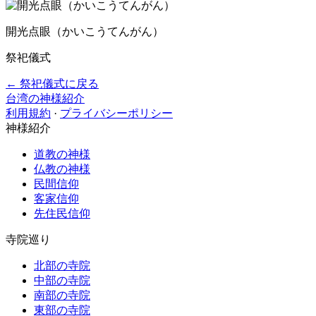
開光点眼（かいこうてんがん）
祭祀儀式
← 祭祀儀式に戻る
台湾の神様紹介
利用規約
·
プライバシーポリシー
神様紹介
道教の神様
仏教の神様
民間信仰
客家信仰
先住民信仰
寺院巡り
北部の寺院
中部の寺院
南部の寺院
東部の寺院