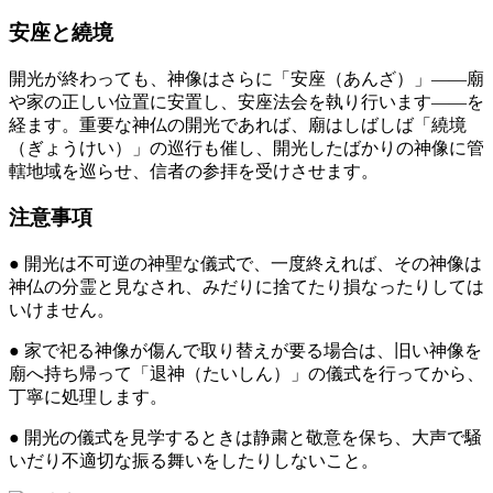
安座と繞境
開光が終わっても、神像はさらに「安座（あんざ）」——廟
や家の正しい位置に安置し、安座法会を執り行います——を
経ます。重要な神仏の開光であれば、廟はしばしば「繞境
（ぎょうけい）」の巡行も催し、開光したばかりの神像に管
轄地域を巡らせ、信者の参拝を受けさせます。
注意事項
● 開光は不可逆の神聖な儀式で、一度終えれば、その神像は
神仏の分霊と見なされ、みだりに捨てたり損なったりしては
いけません。
● 家で祀る神像が傷んで取り替えが要る場合は、旧い神像を
廟へ持ち帰って「退神（たいしん）」の儀式を行ってから、
丁寧に処理します。
● 開光の儀式を見学するときは静粛と敬意を保ち、大声で騒
いだり不適切な振る舞いをしたりしないこと。