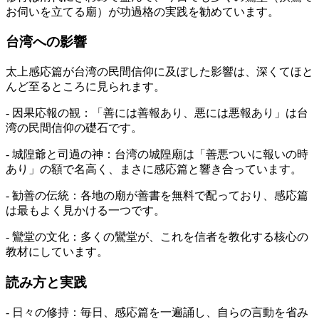
お伺いを立てる廟）が功過格の実践を勧めています。
台湾への影響
太上感応篇が台湾の民間信仰に及ぼした影響は、深くてほと
んど至るところに見られます。
- 因果応報の観：「善には善報あり、悪には悪報あり」は台
湾の民間信仰の礎石です。
- 城隍爺と司過の神：台湾の城隍廟は「善悪ついに報いの時
あり」の額で名高く、まさに感応篇と響き合っています。
- 勧善の伝統：各地の廟が善書を無料で配っており、感応篇
は最もよく見かける一つです。
- 鸞堂の文化：多くの鸞堂が、これを信者を教化する核心の
教材にしています。
読み方と実践
- 日々の修持：毎日、感応篇を一遍誦し、自らの言動を省み