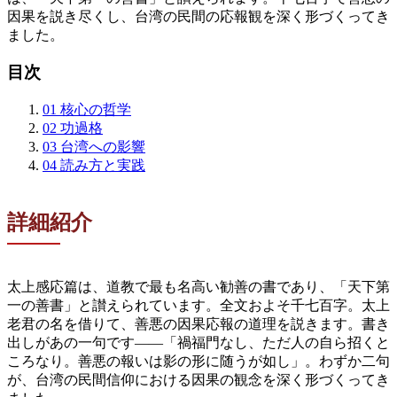
因果を説き尽くし、台湾の民間の応報観を深く形づくってき
ました。
目次
01
核心の哲学
02
功過格
03
台湾への影響
04
読み方と実践
詳細紹介
太上感応篇は、道教で最も名高い勧善の書であり、「天下第
一の善書」と讃えられています。全文およそ千七百字。太上
老君の名を借りて、善悪の因果応報の道理を説きます。書き
出しがあの一句です——「禍福門なし、ただ人の自ら招くと
ころなり。善悪の報いは影の形に随うが如し」。わずか二句
が、台湾の民間信仰における因果の観念を深く形づくってき