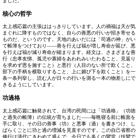
ました。
核心の哲学
太上感応篇の主張ははっきりしています。人の禍福は天が気
まぐれに降すものではなく、自らの善悪の行いが招き寄せる
ものだ、というのです。天地のあいだには「司過の神」がい
て帳簿をつけており——善を行えば福が増し寿命が延び、悪
を行えば福が減り寿命が縮まります。経文は、さまざまな善
行（忠孝友悌、孤児や寡婦をあわれみいたわること、見返り
を求めず恩を施すこと）と悪行（人目のない所で欺くこと、
部下の手柄を横取りすること、上に媚び下を欺くこと）を一
条一条列挙し、読む人が日々の行いを測る一本の物差しにで
きるようにしています。
功過格
太上感応篇に触発されて、台湾の民間には「功過格」（功徳
と過失の帳簿）の伝統が育ちました——毎晩寝る前に帳面を
手に取り、その日の善事（功）と悪事（過）を書きつけ、し
ばらくごとに功と過の増減を見直すのです。この自己省察の
修行は清代にきわめて盛んで、今日でも多くの鸞堂（扶鸞で