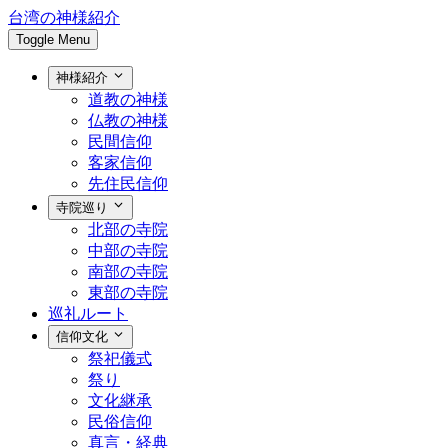
台湾の神様紹介
Toggle Menu
神様紹介
道教の神様
仏教の神様
民間信仰
客家信仰
先住民信仰
寺院巡り
北部の寺院
中部の寺院
南部の寺院
東部の寺院
巡礼ルート
信仰文化
祭祀儀式
祭り
文化継承
民俗信仰
真言・経典