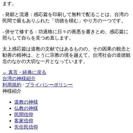
ます。
- 発願と流通：感応篇を印刷して無料で配ることは、台湾の
民間で最もありふれた「功徳を積む」やり方の一つです。
- 併せて修する：功過格に日々の善悪を書きとめ、感応篇に
照らして自らを見つめ直します。
太上感応篇は道教の文献ではあるものの、その因果の観念と
勧善の精神は、とうに宗教の境を越えて、台湾社会の道徳観
念のなかの大切な一片となっています。
← 真言・経典に戻る
台湾の神様紹介
利用規約
·
プライバシーポリシー
神様紹介
道教の神様
仏教の神様
民間信仰
客家信仰
先住民信仰