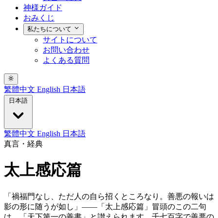
神様ガイド
おみくじ
私たちについて
サイトについて
お問い合わせ
よくある質問
繁體中文
English
日本語
日本語
繁體中文
English
日本語
真言・経典
太上感応篇
「禍福門なし、ただ人の自ら招くところなり。善悪の報いは
影の形に随うが如し」——「太上感応篇」冒頭のこの二句
は、「天下第一の善書」と讃えられます。千七百字で善悪の