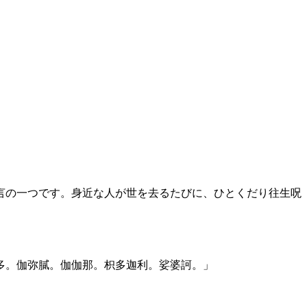
言の一つです。身近な人が世を去るたびに、ひとくだり往生呪
多。伽弥膩。伽伽那。枳多迦利。娑婆訶。」