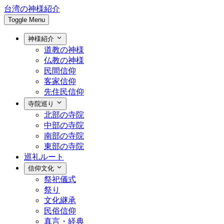
台湾の神様紹介
Toggle Menu
神様紹介
道教の神様
仏教の神様
民間信仰
客家信仰
先住民信仰
寺院巡り
北部の寺院
中部の寺院
南部の寺院
東部の寺院
巡礼ルート
信仰文化
祭祀儀式
祭り
文化継承
民俗信仰
真言・経典