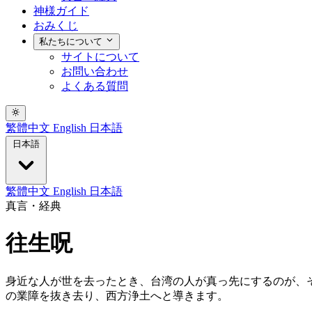
神様ガイド
おみくじ
私たちについて
サイトについて
お問い合わせ
よくある質問
繁體中文
English
日本語
日本語
繁體中文
English
日本語
真言・経典
往生呪
身近な人が世を去ったとき、台湾の人が真っ先にするのが、
の業障を抜き去り、西方浄土へと導きます。