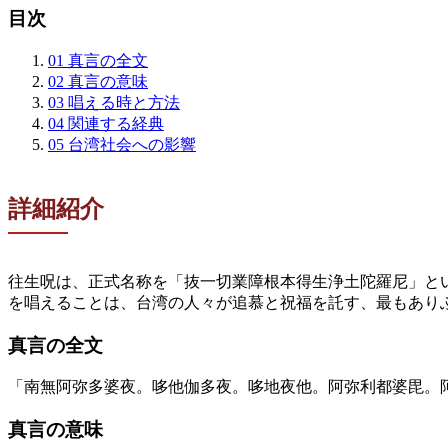
目次
01
真言の全文
02
真言の意味
03
唱える時と方法
04
関連する経典
05
台湾社会への影響
詳細紹介
往生呪は、正式名称を「抜一切業障根本得生浄土陀羅尼」と
を唱えることは、台湾の人々が追慕と祝福を託す、最もあり
真言の全文
「南無阿弥多婆夜。哆他伽多夜。哆地夜他。阿弥利都婆毘。
真言の意味