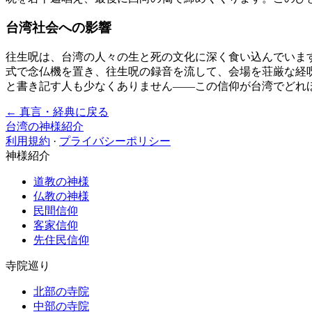
台湾社会への影響
往生呪は、台湾の人々の生と死の文化に深く食い込んでいま
式で念仏機を置き、往生呪の録音を流して、会場を荘厳な経
と書き記す人も少なくありません——この信仰が台湾でどれ
← 真言・経典に戻る
台湾の神様紹介
利用規約
·
プライバシーポリシー
神様紹介
道教の神様
仏教の神様
民間信仰
客家信仰
先住民信仰
寺院巡り
北部の寺院
中部の寺院