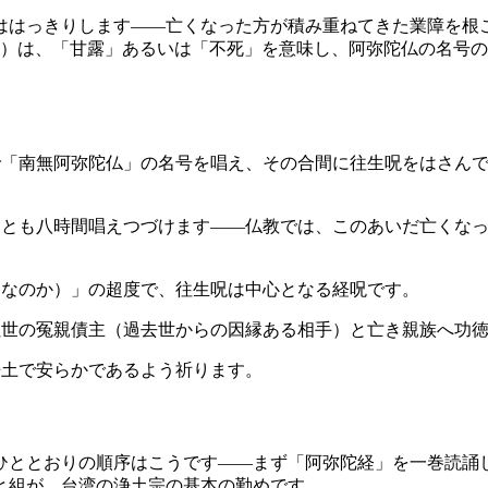
ははっきりします——亡くなった方が積み重ねてきた業障を根
ta）は、「甘露」あるいは「不死」を意味し、阿弥陀仏の名号
ばで「南無阿弥陀仏」の名号を唱え、その合間に往生呪をはさん
なくとも八時間唱えつづけます——仏教では、このあいだ亡くな
ななのか）」の超度で、往生呪は中心となる経呪です。
累世の冤親債主（過去世からの因縁ある相手）と亡き親族へ功
浄土で安らかであるよう祈ります。
ひととおりの順序はこうです——まず「阿弥陀経」を一巻読誦
と組が、台湾の浄土宗の基本の勤めです。