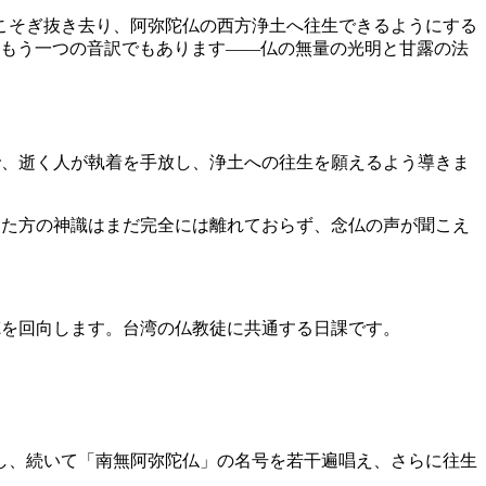
こそぎ抜き去り、阿弥陀仏の西方浄土へ往生できるようにする
のもう一つの音訳でもあります——仏の無量の光明と甘露の法
で、逝く人が執着を手放し、浄土への往生を願えるよう導きま
った方の神識はまだ完全には離れておらず、念仏の声が聞こえ
徳を回向します。台湾の仏教徒に共通する日課です。
し、続いて「南無阿弥陀仏」の名号を若干遍唱え、さらに往生