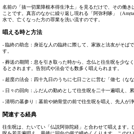
名前の「抜一切業障根本得生浄土」を見るだけで、その働き
ことです。真言のなかに繰り返し現れる「阿弥利哆」（Amṛ
水で、亡くなった方の罪業を洗い流すのです。
唱える時と方法
- 臨終の助念：身近な人の臨終に際して、家族と法友がそ
す。
- 葬送の期間：息を引き取った時から、念仏と往生呪を少
るとされます。告別式や法会でも数多く唱えられます。
- 超度の法会：四十九日のうちに七日ごとに営む「做七（な
- 日々の回向：ふだんの勤めとして往生呪を二十一遍唱え、
- 清明の墓参り：墓前や納骨堂の前で往生呪を唱え、先人が
関連する経典
往生呪は、たいてい「仏説阿弥陀経」と合わせて唱えます。
呪を若干遍唱え、最後に回向の偈で締めくくります。このひ