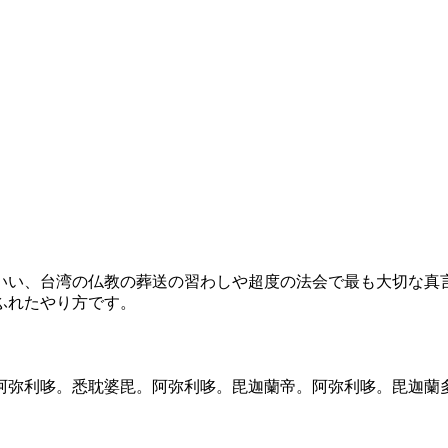
いい、台湾の仏教の葬送の習わしや超度の法会で最も大切な真
ふれたやり方です。
阿弥利哆。悉耽婆毘。阿弥利哆。毘迦蘭帝。阿弥利哆。毘迦蘭