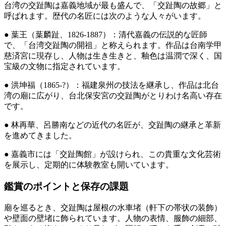
台湾の交趾陶は嘉義地域が最も盛んで、「交趾陶の故郷」と
呼ばれます。歴代の名匠には次のような人々がいます。
● 葉王（葉麟趾、1826-1887）：清代嘉義の伝説的な匠師
で、「台湾交趾陶の開祖」と称えられます。作品は台南学甲
慈済宮に現存し、人物は生き生きと、釉色は温潤で深く、国
宝級の文物に指定されています。
● 洪坤福（1865-?）：福建泉州の技法を継承し、作品は北台
湾の廟に広がり、台北保安宮の交趾陶がとりわけ名高い存在
です。
● 林再華、呂勝南などの近代の名匠が、交趾陶の継承と革新
を進めてきました。
● 嘉義市には「交趾陶館」が設けられ、この貴重な文化芸術
を展示し、定期的に体験教室も開いています。
鑑賞のポイントと保存の課題
廟を巡るとき、交趾陶は屋根の水車堵（軒下の帯状の装飾）
や壁面の壁堵に飾られています。人物の表情、服飾の細部、