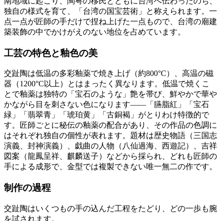
南地域に起こり、閩粤の移民とともに台湾へ伝わったのち、
独自の様式を育て、「台湾の国宝芸術」と称えられます。一
点一点が匠師の手だけで捏ね上げた一点もので、台湾の廟建
築装飾の中でかけがえのない地位を占めています。
工芸の特色と釉色の美
交趾陶は低温の多彩釉薬で焼き上げ（約800°C）、高温の磁
器（1200°C以上）とはまったく異なります。低温で焼くこ
とで釉薬は独特の「宝石のような」艶を帯び、鮮やかで華や
かながら目を刺さない色になります——「臙脂紅」「宝石
緑」「翡翠青」「琥珀黄」「古銅褐」がとりわけ特徴的で
す。匠師ごとに秘伝の釉薬の配合があり、その作品の色調に
はそれぞれ独自の個性が表れます。題材は歴史物語（三国志
演義、封神演義）、戯曲の人物（八仙過海、西遊記）、吉祥
図案（龍鳳呈祥、麒麟送子）などから採られ、どれも匠師の
手による成形で、金型では複製できない唯一無二の作です。
制作の過程
交趾陶はいくつもの手の込んだ工程をたどり、どの一歩も腕
を試されます。