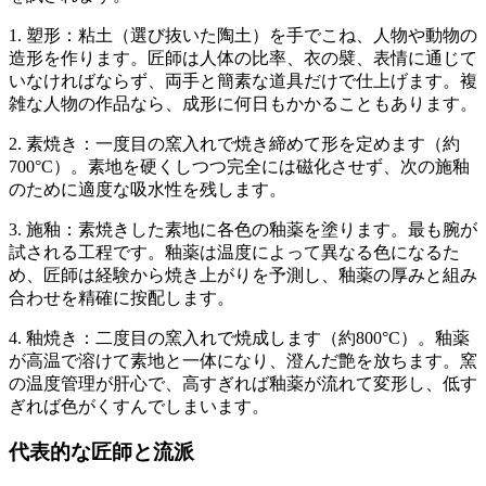
1. 塑形：粘土（選び抜いた陶土）を手でこね、人物や動物の
造形を作ります。匠師は人体の比率、衣の襞、表情に通じて
いなければならず、両手と簡素な道具だけで仕上げます。複
雑な人物の作品なら、成形に何日もかかることもあります。
2. 素焼き：一度目の窯入れで焼き締めて形を定めます（約
700°C）。素地を硬くしつつ完全には磁化させず、次の施釉
のために適度な吸水性を残します。
3. 施釉：素焼きした素地に各色の釉薬を塗ります。最も腕が
試される工程です。釉薬は温度によって異なる色になるた
め、匠師は経験から焼き上がりを予測し、釉薬の厚みと組み
合わせを精確に按配します。
4. 釉焼き：二度目の窯入れで焼成します（約800°C）。釉薬
が高温で溶けて素地と一体になり、澄んだ艶を放ちます。窯
の温度管理が肝心で、高すぎれば釉薬が流れて変形し、低す
ぎれば色がくすんでしまいます。
代表的な匠師と流派