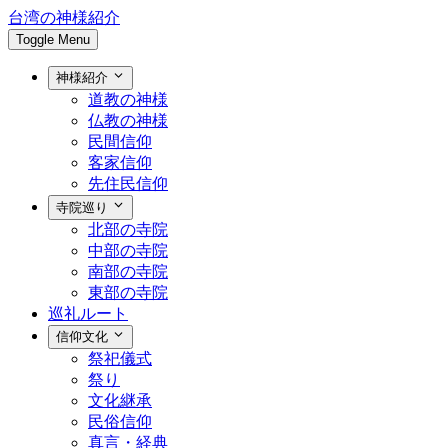
台湾の神様紹介
Toggle Menu
神様紹介
道教の神様
仏教の神様
民間信仰
客家信仰
先住民信仰
寺院巡り
北部の寺院
中部の寺院
南部の寺院
東部の寺院
巡礼ルート
信仰文化
祭祀儀式
祭り
文化継承
民俗信仰
真言・経典