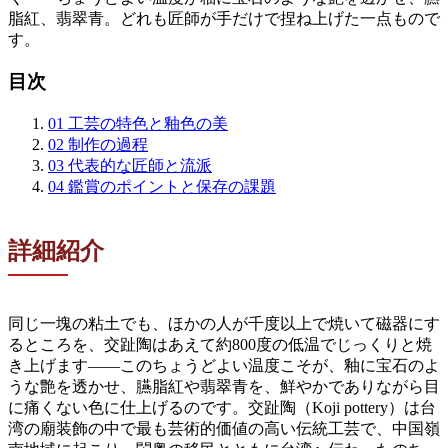
脂紅、翡翠青。どれも匠師が手だけで捏ね上げた一点もので
す。
目次
01
工芸の特色と釉色の美
02
制作の過程
03
代表的な匠師と流派
04
鑑賞のポイントと保存の課題
詳細紹介
同じ一塊の粘土でも、ほかの人が千度以上で焼いて磁器にす
るところを、交趾陶はあえて約800度の低温でじっくりと焼
き上げます——このちょうどよい温度こそが、釉に宝石のよ
うな艶を透かせ、臙脂紅や翡翠青を、鮮やかでありながら目
に痛くない色に仕上げるのです。交趾陶（Koji pottery）は台
湾の廟装飾の中で最も芸術的価値の高い伝統工芸で、中国嶺