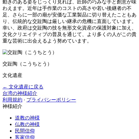
動きのある姿をじっくり見れば、匠師の巧みな手と創意が味
わえます。近年は手作業のコストの高さや若い後継者の不
足、さらに一部の廟が安価な工業製品に切り替えたこともあ
り、伝統的な交趾陶は厳しい継承の危機に直面しています。
幸い、政府は交趾陶の技を無形文化資産の保護対象に加え、
文化クリエイティブの普及を通じて、より多くの人がこの貴
重な芸術に出会えるよう努めています。
交趾陶（こうちとう）
文化遺産
← 文化遺産に戻る
台湾の神様紹介
利用規約
·
プライバシーポリシー
神様紹介
道教の神様
仏教の神様
民間信仰
客家信仰