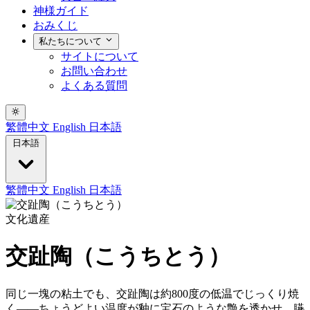
神様ガイド
おみくじ
私たちについて
サイトについて
お問い合わせ
よくある質問
繁體中文
English
日本語
日本語
繁體中文
English
日本語
文化遺産
交趾陶（こうちとう）
同じ一塊の粘土でも、交趾陶は約800度の低温でじっくり焼
く——ちょうどよい温度が釉に宝石のような艶を透かせ、臙