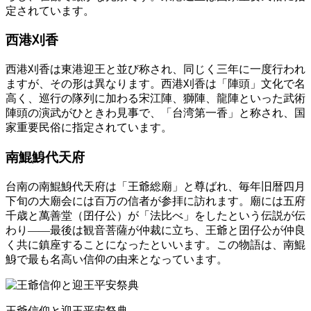
定されています。
西港刈香
西港刈香は東港迎王と並び称され、同じく三年に一度行われ
ますが、その形は異なります。西港刈香は「陣頭」文化で名
高く、巡行の隊列に加わる宋江陣、獅陣、龍陣といった武術
陣頭の演武がひときわ見事で、「台湾第一香」と称され、国
家重要民俗に指定されています。
南鯤鯓代天府
台南の南鯤鯓代天府は「王爺総廟」と尊ばれ、毎年旧暦四月
下旬の大廟会には百万の信者が参拝に訪れます。廟には五府
千歳と萬善堂（囝仔公）が「法比べ」をしたという伝説が伝
わり——最後は観音菩薩が仲裁に立ち、王爺と囝仔公が仲良
く共に鎮座することになったといいます。この物語は、南鯤
鯓で最も名高い信仰の由来となっています。
王爺信仰と迎王平安祭典