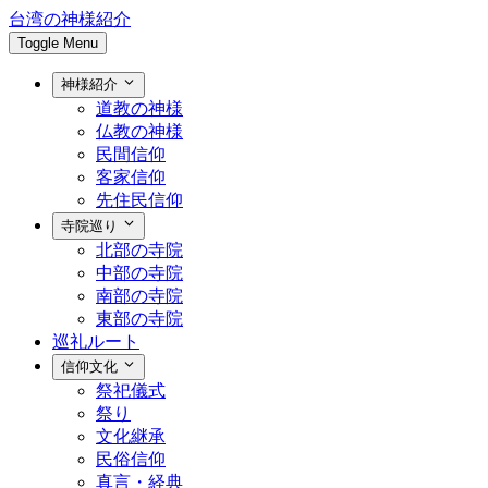
台湾の神様紹介
Toggle Menu
神様紹介
道教の神様
仏教の神様
民間信仰
客家信仰
先住民信仰
寺院巡り
北部の寺院
中部の寺院
南部の寺院
東部の寺院
巡礼ルート
信仰文化
祭祀儀式
祭り
文化継承
民俗信仰
真言・経典