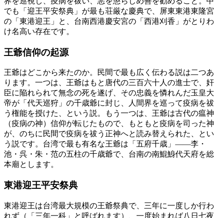
界を巡視し、疫病を祓い、悪を懲らしめ善を勧めること。中
でも「迎王平安祭典」が最も荘厳な慶典で、屏東東港東隆宮
の「東港迎王」と、台南西港慶安宮の「西港刈香」がとりわ
け名高い存在です。
王爺信仰の起源
王爺はどこから来たのか。民間で最も広く伝わる説は二つあ
ります。一つは、王爺はもと唐代の三百六十人の進士で、奸
臣に陥れられて無念の死を遂げ、その忠義を憐れんだ玉皇大
帝が「代天巡狩」の千歳爺に封じ、人間界を巡って疫病を祓
う権能を授けた、という説。もう一つは、王爺は古代の瘟神
（疫病の神）信仰が転じたもので、もともと疫病を司った神
が、のちに民間で疫病を祓う正神へと読み替えられた、とい
う説です。台湾で最も有名な王爺は「五府千歳」——李・
池・呉・朱・范の五柱の千歳爺で、台南の南鯤鯓代天府を総
本廟とします。
東港迎王平安祭典
東港迎王は台湾最大規模の王爺祭典で、三年に一度しか行わ
れず（「三年一科」と呼ばれます）、一度始まれば八日七夜