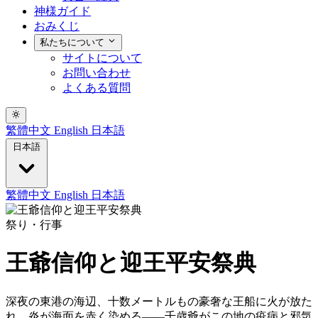
神様ガイド
おみくじ
私たちについて
サイトについて
お問い合わせ
よくある質問
繁體中文
English
日本語
日本語
繁體中文
English
日本語
祭り・行事
王爺信仰と迎王平安祭典
深夜の東港の海辺、十数メートルもの豪奢な王船に火が放た
れ、炎が海面を赤く染める——千歳爺がこの地の疫病と邪気