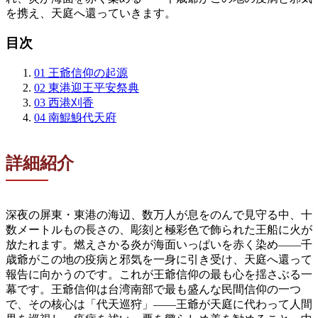
を携え、天庭へ還っていきます。
目次
01
王爺信仰の起源
02
東港迎王平安祭典
03
西港刈香
04
南鯤鯓代天府
詳細紹介
深夜の屏東・東港の海辺、数万人が息をのんで見守る中、十
数メートルもの長さの、彫刻と極彩色で飾られた王船に火が
放たれます。燃えさかる炎が海面いっぱいを赤く染め——千
歳爺がこの地の疫病と邪気を一身に引き受け、天庭へ還って
報告に向かうのです。これが王爺信仰の最も心を揺さぶる一
幕です。王爺信仰は台湾南部で最も盛んな民間信仰の一つ
で、その核心は「代天巡狩」——王爺が天庭に代わって人間