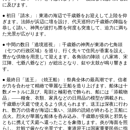
に及びます。
● 初日「請水」：東港の海辺で千歳爺をお迎えして上陸を仰
ぎます。法師が浜辺に壇を設け、代天巡狩の千歳爺の降臨を
恭しく請い、神輿が波打ち際を何度も突進して、迫力に満ち
た光景が広がります。
● 中間の数日「遶境巡視」：千歳爺の神輿が東港の七角頭
（七つの行政区域）を巡り、行く先々で住民が香案を設え、
豊かな供物を用意して迎えます。各角頭の陣頭（八家将、宋
江陣、七爺八爺など）が総出となり、鉦や太鼓が鳴り響きま
す。
● 最終日「送王」（焼王船）：祭典全体の最高潮です。信者
が力を合わせて精緻で華麗な王船を造り上げます。船体は十
数メートルに及び、彫刻と極彩色で飾られ、船には「添載物
品」——糧食、衣類、家具などの日用品の模型が満載され、
千歳爺が天庭で使えるよう供えられます。送王は深夜に行わ
れ、数万の信者が海辺に集い、法師の読経が終わると王船に
点火。烈火が華麗な船体を呑み込み、千歳爺が疫病と邪気を
ともに携えて天庭へ還ったことを象徴します。炎が海面を照
らし、壮観で厳かな光景です。東港迎王は国家重要民俗に指