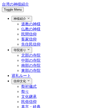
台湾の神様紹介
Toggle Menu
神様紹介
道教の神様
仏教の神様
民間信仰
客家信仰
先住民信仰
寺院巡り
北部の寺院
中部の寺院
南部の寺院
東部の寺院
巡礼ルート
信仰文化
祭祀儀式
祭り
文化継承
民俗信仰
真言・経典