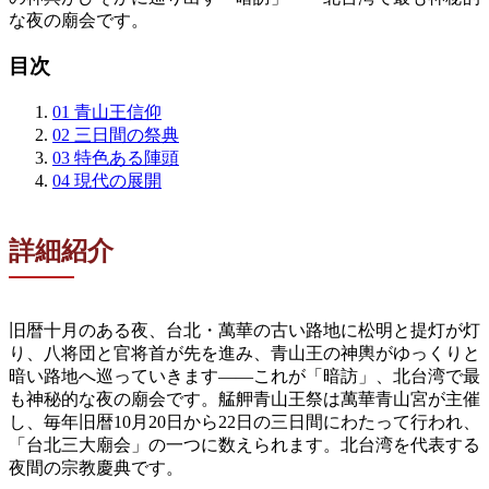
な夜の廟会です。
目次
01
青山王信仰
02
三日間の祭典
03
特色ある陣頭
04
現代の展開
詳細紹介
旧暦十月のある夜、台北・萬華の古い路地に松明と提灯が灯
り、八将団と官将首が先を進み、青山王の神輿がゆっくりと
暗い路地へ巡っていきます——これが「暗訪」、北台湾で最
も神秘的な夜の廟会です。艋舺青山王祭は萬華青山宮が主催
し、毎年旧暦10月20日から22日の三日間にわたって行われ、
「台北三大廟会」の一つに数えられます。北台湾を代表する
夜間の宗教慶典です。