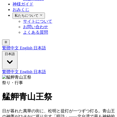
神様ガイド
おみくじ
私たちについて
サイトについて
お問い合わせ
よくある質問
繁體中文
English
日本語
日本語
繁體中文
English
日本語
祭り・行事
艋舺青山王祭
日が暮れた萬華の街に、松明と提灯が一つずつ灯る。青山王
の神輿がひそかに巡り出す「暗訪」——北台湾で最も神秘的