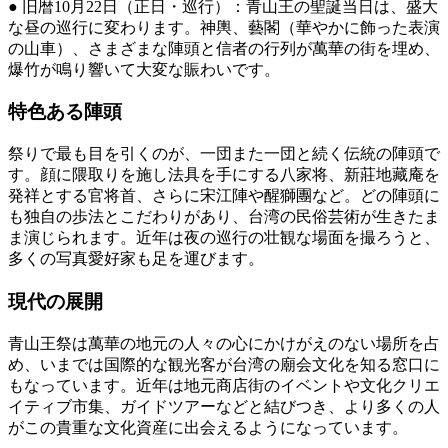
● 旧暦10月22日（正日・巡行）：青山王の聖誕当日は、盛大
な昼の巡行に変わります。神輿、藝閣（華やかに飾った表演
の山車）、さまざまな陣頭と信者の行列が萬華の街を埋め、
爆竹が鳴り響いて大変な賑わいです。
特色ある陣頭
祭りで最も目を引くのが、一団また一団と続く伝統の陣頭で
す。顔に隈取りを施し法具を手にする八家将、新莊地藏庵を
発祥とする官将首、さらに宋江陣や醒獅團など。どの陣頭に
も独自の歩法とこだわりがあり、台湾の民俗芸術が生きたま
ま演じられます。近年は夜の巡行の壮観な場面を撮ろうと、
多くの写真愛好家も足を運びます。
現代の展開
青山王祭は萬華の地元の人々の心にかけがえのない場所を占
め、いまでは国際的な観光客が台湾の廟会文化を知る窓口に
もなっています。近年は地元商店街のイベントや文化クリエ
イティブ市集、ガイドツアーなどと結びつき、より多くの人
がこの貴重な文化資産に出会えるようになっています。