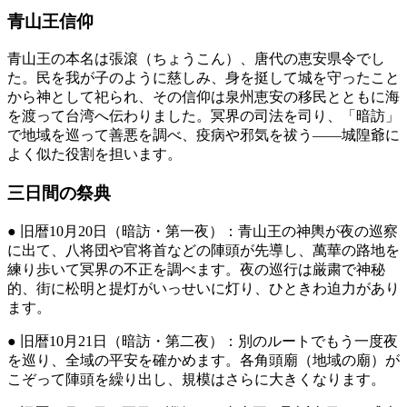
青山王信仰
青山王の本名は張滾（ちょうこん）、唐代の恵安県令でし
た。民を我が子のように慈しみ、身を挺して城を守ったこと
から神として祀られ、その信仰は泉州恵安の移民とともに海
を渡って台湾へ伝わりました。冥界の司法を司り、「暗訪」
で地域を巡って善悪を調べ、疫病や邪気を祓う——城隍爺に
よく似た役割を担います。
三日間の祭典
● 旧暦10月20日（暗訪・第一夜）：青山王の神輿が夜の巡察
に出て、八将団や官将首などの陣頭が先導し、萬華の路地を
練り歩いて冥界の不正を調べます。夜の巡行は厳粛で神秘
的、街に松明と提灯がいっせいに灯り、ひときわ迫力があり
ます。
● 旧暦10月21日（暗訪・第二夜）：別のルートでもう一度夜
を巡り、全域の平安を確かめます。各角頭廟（地域の廟）が
こぞって陣頭を繰り出し、規模はさらに大きくなります。