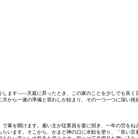
りします——天庭に昇ったとき、この家のことを少しでも良く
二月から一連の準備と習わしが始まり、その一つ一つに深い祝
」で幕を開けます。雇い主が従業員を宴に招き、一年の労をね
もらいます。そこから、かまど神の口に水飴を塗り、「良い言