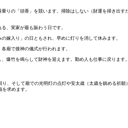
一番乗りの「頭香」を競います。掃除はしない（財運を掃き出す
れる、実家が最も賑わう日です。
みの嫁入り」の日ともされ、早めに灯りを消して休みます。
、各廟で接神の儀式が行われます。
し、爆竹を鳴らして財神を迎えます。勤め人も仕事に戻ります
回り、そして廟での光明灯の点灯や安太歳（太歳を鎮める祈願
福を求めます。