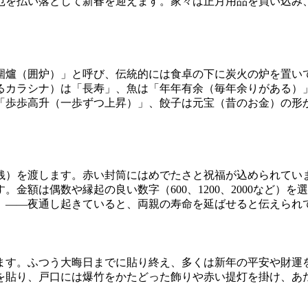
厄を払い落として新春を迎えます。家々は正月用品を買い込み
圍爐（囲炉）」と呼び、伝統的には食卓の下に炭火の炉を置い
るカラシナ）は「長寿」、魚は「年年有余（毎年余りがある）
「歩歩高升（一歩ずつ上昇）」、餃子は元宝（昔のお金）の形
銭）を渡します。赤い封筒にはめでたさと祝福が込められてい
金額は偶数や縁起の良い数字（600、1200、2000など）
」——夜通し起きていると、両親の寿命を延ばせると伝えられ
ます。ふつう大晦日までに貼り終え、多くは新年の平安や財運
を貼り、戸口には爆竹をかたどった飾りや赤い提灯を掛け、あ