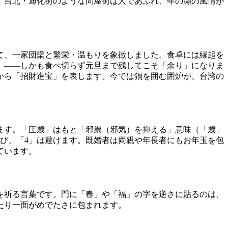
、台北・迪化街のような問屋街は人であふれ、年の瀬の風情が
て、一家団欒と繁栄・温もりを象徴しました。食卓には縁起を
」——しかも食べ切らず元旦まで残してこそ「余り」になりま
から「招財進宝」を表します。今では鍋を囲む囲炉が、台湾の
ます。「圧歳」はもと「邪祟（邪気）を抑える」意味（「歳」
を選び、「4」は避けます。既婚者は両親や年長者にもお年玉を包
ています。
を祈る言葉です。門に「春」や「福」の字を逆さに貼るのは、
たり一面がめでたさに包まれます。