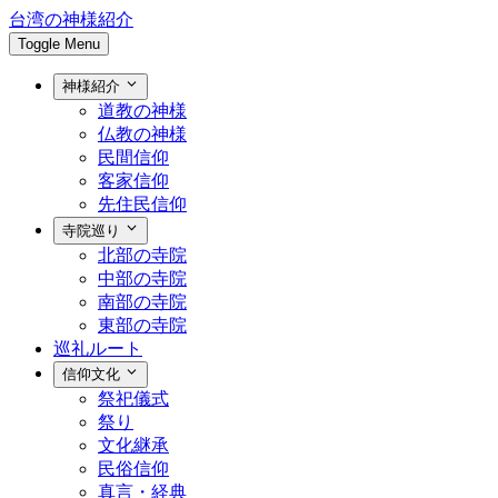
台湾の神様紹介
Toggle Menu
神様紹介
道教の神様
仏教の神様
民間信仰
客家信仰
先住民信仰
寺院巡り
北部の寺院
中部の寺院
南部の寺院
東部の寺院
巡礼ルート
信仰文化
祭祀儀式
祭り
文化継承
民俗信仰
真言・経典