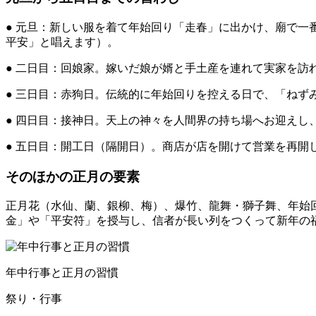
● 元旦：新しい服を着て年始回り「走春」に出かけ、廟で
平安」と唱えます）。
● 二日目：回娘家。嫁いだ娘が婿と手土産を連れて実家を訪
● 三日目：赤狗日。伝統的に年始回りを控える日で、「ねず
● 四日目：接神日。天上の神々を人間界の持ち場へお迎えし
● 五日目：開工日（隔開日）。商店が店を開けて営業を再開
そのほかの正月の要素
正月花（水仙、蘭、銀柳、梅）、爆竹、龍舞・獅子舞、年始
金」や「平安符」を授与し、信者が長い列をつくって新年の
年中行事と正月の習慣
祭り・行事