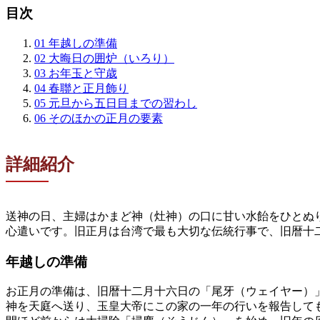
目次
01
年越しの準備
02
大晦日の囲炉（いろり）
03
お年玉と守歳
04
春聯と正月飾り
05
元旦から五日目までの習わし
06
そのほかの正月の要素
詳細紹介
送神の日、主婦はかまど神（灶神）の口に甘い水飴をひとぬ
心遣いです。旧正月は台湾で最も大切な伝統行事で、旧暦十
年越しの準備
お正月の準備は、旧暦十二月十六日の「尾牙（ウェイヤー）
神を天庭へ送り、玉皇大帝にこの家の一年の行いを報告して