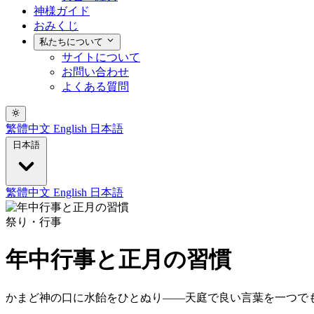
神様ガイド
おみくじ
私たちについて
サイトについて
お問い合わせ
よくある質問
繁體中文
English
日本語
日本語
繁體中文
English
日本語
祭り・行事
年中行事と正月の習慣
かまど神の口に水飴をひとぬり——天庭で良い言葉を一つで