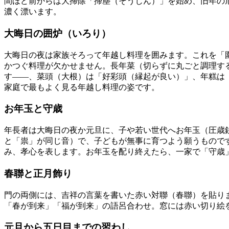
間ほど前からは大掃除「掃塵（そうじん）」を始め、旧年の
濃く漂います。
大晦日の囲炉（いろり）
大晦日の夜は家族そろって年越し料理を囲みます。これを「
かつぐ料理が欠かせません。長年菜（切らずに丸ごと調理す
す——、菜頭（大根）は「好彩頭（縁起が良い）」、年糕は
家庭で最もよく見る年越し料理の姿です。
お年玉と守歳
年長者は大晦日の夜か元旦に、子や若い世代へお年玉（圧歳
と「祟」が同じ音）で、子どもが無事に育つよう願うものです。
み、孝心を表します。お年玉を配り終えたら、一家で「守歳
春聯と正月飾り
門の両側には、吉祥の言葉を書いた赤い対聯（春聯）を貼り
「春が到来」「福が到来」の語呂合わせ。窓には赤い切り絵
元旦から五日目までの習わし