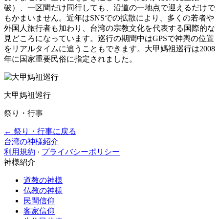
破）、一区間だけ同行しても、沿道の一地点で迎えるだけで
もかまいません。近年はSNSでの拡散により、多くの若者や
外国人旅行者も加わり、台湾の宗教文化を代表する国際的な
見どころになっています。巡行の期間中はGPSで神輿の位置
をリアルタイムに追うこともできます。大甲媽祖巡行は2008
年に国家重要民俗に指定されました。
大甲媽祖巡行
祭り・行事
← 祭り・行事に戻る
台湾の神様紹介
利用規約
·
プライバシーポリシー
神様紹介
道教の神様
仏教の神様
民間信仰
客家信仰