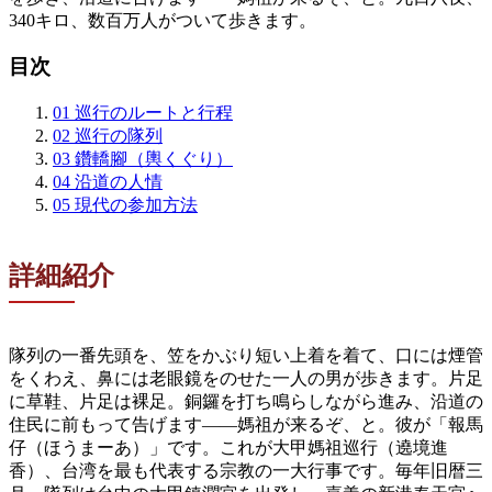
340キロ、数百万人がついて歩きます。
目次
01
巡行のルートと行程
02
巡行の隊列
03
鑽轎腳（輿くぐり）
04
沿道の人情
05
現代の参加方法
詳細紹介
隊列の一番先頭を、笠をかぶり短い上着を着て、口には煙管
をくわえ、鼻には老眼鏡をのせた一人の男が歩きます。片足
に草鞋、片足は裸足。銅鑼を打ち鳴らしながら進み、沿道の
住民に前もって告げます——媽祖が来るぞ、と。彼が「報馬
仔（ほうまーあ）」です。これが大甲媽祖巡行（遶境進
香）、台湾を最も代表する宗教の一大行事です。毎年旧暦三