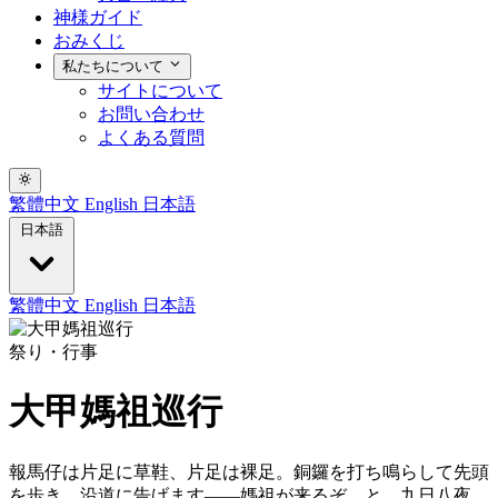
神様ガイド
おみくじ
私たちについて
サイトについて
お問い合わせ
よくある質問
繁體中文
English
日本語
日本語
繁體中文
English
日本語
祭り・行事
大甲媽祖巡行
報馬仔は片足に草鞋、片足は裸足。銅鑼を打ち鳴らして先頭
を歩き、沿道に告げます——媽祖が来るぞ、と。九日八夜、