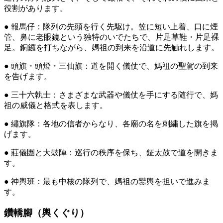
役割があります。
● 報馬仔：隊列の先頭を行く先駆け。笠に短い上着、口に煙
管、鼻に老眼鏡という独特のいでたちで、片足草鞋・片足裸
足。銅鑼を打ちながら、媽祖の到来を沿道に先触れします。
● 頭旗・頭燈・三仙旗：道を開く儀仗で、媽祖の聖駕の到来
を告げます。
● 三十六執士：さまざまな武器や儀仗を手にする随行で、媽
祖の威儀と格式を表します。
● 繡旗隊：各地の信者からなり、各廟の名を刺繍した旗を掲
げます。
● 莊儀團と大鼓陣：巡行の秩序を保ち、鉦太鼓で道を開きま
す。
● 神輿班：最も中核の隊列で、媽祖の鑾輿を担いで進みま
す。
鑽轎腳（輿くぐり）