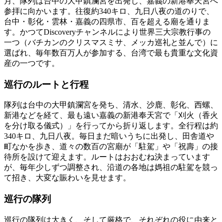
月、隊列は台中の大甲鎮瀾宮を出発し、嘉義の新港奉天宮へ
参拝に向かいます。往復約340キロ、九日八夜の道のりで、
台中・彰化・雲林・嘉義の四県市、百を超える廟を通りま
す。かつてDiscoveryチャンネルにより世界三大宗教行事の
一つ（バチカンのクリスマスミサ、メッカ巡礼と並んで）に
選ばれ、毎年数百万人が参加する、台湾で最も貴重な文化資
産の一つです。
巡行のルートと行程
隊列は台中の大甲鎮瀾宮を発ち、清水、沙鹿、彰化、西螺、
新港などを経て、最も遠い嘉義の新港奉天宮で「刈火（香火
を分け取る儀式）」を行ってから折り返します。全行程は約
340キロ、九日八夜。毎日まだ暗いうちに出発し、田舎道や
町なかを歩き、道々の数百の宮廟が「駐駕」や「祝壽」の接
待所を設けて迎えます。ルートはおおむね決まっています
が、毎年少しずつ調整され、沿道の各地は媽祖の駐駕を競っ
て招き、大変な賑わいを見せます。
巡行の隊列
巡行の隊列は大きく、そして厳格で、それぞれの役に由来と