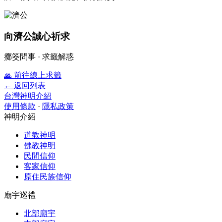
向濟公誠心祈求
擲筊問事 · 求籤解惑
🙏
前往線上求籤
← 返回列表
台灣神明介紹
使用條款
·
隱私政策
神明介紹
道教神明
佛教神明
民間信仰
客家信仰
原住民族信仰
廟宇巡禮
北部廟宇