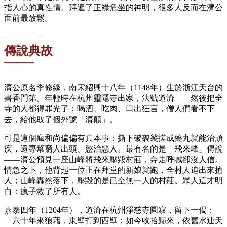
指人心的真性情。拜遍了正襟危坐的神明，很多人反而在濟公
面前最放鬆。
傳說典故
濟公原名李修緣，南宋紹興十八年（1148年）生於浙江天台的
書香門第。年輕時在杭州靈隱寺出家，法號道濟——然後把全
寺的人都得罪光了：喝酒、吃肉、口出狂言，僧人們看不下
去，給他取了個外號「濟顛」。
可是這個瘋和尚偏偏有真本事：撕下破袈裟搓成藥丸就能治頑
疾，還專幫窮人出頭、懲治惡人。最有名的是「飛來峰」傳說
——濟公預見一座山峰將飛來壓毀村莊，奔走呼喊卻沒人信。
情急之下，他背起一位正在拜堂的新娘就跑，全村人追出來搶
人；山峰轟然落下，壓毀的是已空無一人的村莊。眾人這才明
白：瘋子救了所有人。
嘉泰四年（1204年），道濟在杭州淨慈寺圓寂，留下一偈：
「六十年來狼藉，東壁打到西壁；如今收拾歸來，依舊水連天