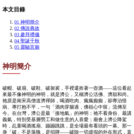
本文目錄
01
神明簡介
02
傳說典故
03
參拜禮儀
04
聖誕千秋
05
靈驗宮廟
神明簡介
破帽、破扇、破鞋、破袈裟，手裡還拎著一壺酒——這位看起
來最不像神明的神明，就是濟公，又稱濟公活佛、濟顛和尚。
祂原是南宋高僧道濟禪師，喝酒吃肉、瘋瘋癲癲，卻專治怪
病、專打抱不平，一句「酒肉穿腸過，佛祖心中留」流傳至
今。在台灣，濟公是最「接地氣」的神明：祂不看身份、最講
義氣，特別受基層勞工和做生意的人喜愛；廟會上濟公降駕
時，乩童喝酒搖扇、蹦蹦跳跳，是全場最有看頭的一幕。那一
身「破」不是落魄，是招牌——破除一切虛假的外在形式，直