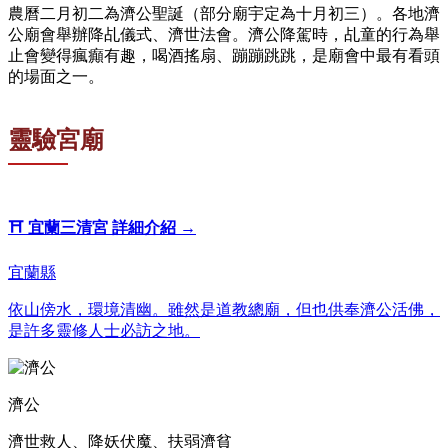
農曆二月初二為濟公聖誕（部分廟宇定為十月初三）。各地濟
公廟會舉辦降乩儀式、濟世法會。濟公降駕時，乩童的行為舉
止會變得瘋癲有趣，喝酒搖扇、蹦蹦跳跳，是廟會中最有看頭
的場面之一。
靈驗宮廟
⛩️
宜蘭三清宮
詳細介紹 →
宜蘭縣
依山傍水，環境清幽。雖然是道教總廟，但也供奉濟公活佛，
是許多靈修人士必訪之地。
濟公
濟世救人、降妖伏魔、扶弱濟貧