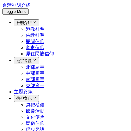
台灣神明介紹
Toggle Menu
神明介紹
道教神明
佛教神明
民間信仰
客家信仰
原住民族信仰
廟宇巡禮
北部廟宇
中部廟宇
南部廟宇
東部廟宇
主題路線
信仰文化
祭祀禮儀
節慶活動
文化傳承
民俗信仰
經典咒語