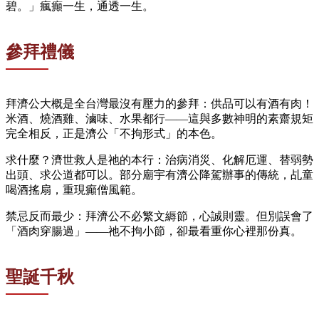
碧。」瘋癲一生，通透一生。
參拜禮儀
拜濟公大概是全台灣最沒有壓力的參拜：供品可以有酒有肉！
米酒、燒酒雞、滷味、水果都行——這與多數神明的素齋規矩
完全相反，正是濟公「不拘形式」的本色。
求什麼？濟世救人是祂的本行：治病消災、化解厄運、替弱勢
出頭、求公道都可以。部分廟宇有濟公降駕辦事的傳統，乩童
喝酒搖扇，重現癲僧風範。
禁忌反而最少：拜濟公不必繁文縟節，心誠則靈。但別誤會了
「酒肉穿腸過」——祂不拘小節，卻最看重你心裡那份真。
聖誕千秋