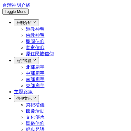
台灣神明介紹
Toggle Menu
神明介紹
道教神明
佛教神明
民間信仰
客家信仰
原住民族信仰
廟宇巡禮
北部廟宇
中部廟宇
南部廟宇
東部廟宇
主題路線
信仰文化
祭祀禮儀
節慶活動
文化傳承
民俗信仰
經典咒語