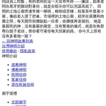
闆請員工吃飯，有的老闆在這一天宣布年終——據說，如果老
闆在尾牙把雞頭對著你，就是在暗示你可以另謀高就了。 田
間的土地公廟旁邊常種一棵樹，榕樹或苦楝，枝葉長年遮著小
廟，像給老人撐了把傘。市場裡的土地公廟，就夾在菜攤和肉
攤之間，每天開市前攤販點一炷香，收攤後再道個別。 祂是
最親民的神，沒有森嚴的廟堂，沒有繁複的儀式，就是街角那
尊白鬍子老頭，替你看守著你每天回家的路。 你今天上班有
沒有多看祂一眼？
← 回神明故事列表
台灣神明介紹
使用條款
·
隱私政策
神明介紹
道教神明
佛教神明
民間信仰
客家信仰
原住民族信仰
廟宇巡禮
北部廟宇