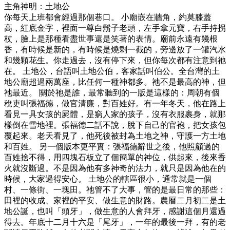
主角神明：土地公
你每天上班都會經過那個巷口。 小廟嵌在牆角，約莫膝蓋
高，紅底金字，裡面一尊白鬍子老頭，左手拿元寶，右手持拐
杖，臉上是那種看盡世事還是笑著的表情。廟前永遠有幾根
香，有時候是新的，有時候是燒剩一截的，旁邊放了一罐汽水
和幾顆花生。你走過去，沒有停下來，但你每次都有注意到祂
在。 土地公，台語叫土地公伯，客家話叫伯公。全台灣的土
地公廟超過兩萬座，比任何一種神都多。祂不是最高的神，但
祂最近。 關於祂是誰，最常聽到的一版是這樣的：周朝有個
稅吏叫張福德，做官清廉，對百姓好。有一年冬天，他在路上
看見一具女孩的屍體，是窮人家的孩子，沒有衣服裹身，就那
樣倒在雪地裡。張福德二話不說，脫下自己的官袍，把女孩包
覆起來。老天看見了，他死後被封為土地之神，守護一方土地
和百姓。 另一個版本更平實：張福德辭世之後，他照顧過的
百姓捨不得，用四塊石板立了個簡單的神位，供起來，後來香
火就沒斷過。不是因為他有多神奇的法力，就只是因為他在的
時候，大家過得安心。 土地公的轄區很小，通常就是一個
村、一條街、一塊田。祂管不了大事，管的是最日常的那些：
田裡的收成、家裡的平安、做生意的財路。農曆二月初二是土
地公誕，也叫「頭牙」，做生意的人會拜牙，感謝這個月還過
得去。年底十二月十六是「尾牙」，一年的最後一拜，有的老