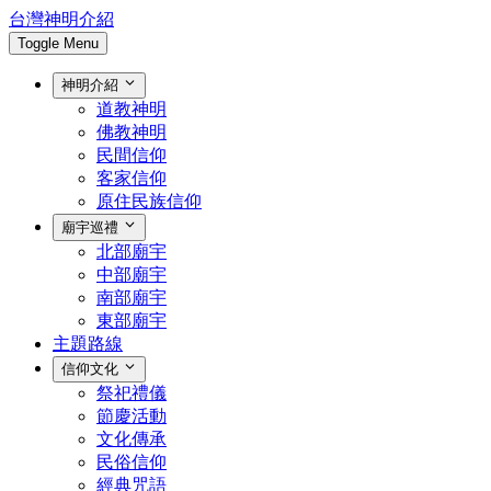
台灣神明介紹
Toggle Menu
神明介紹
道教神明
佛教神明
民間信仰
客家信仰
原住民族信仰
廟宇巡禮
北部廟宇
中部廟宇
南部廟宇
東部廟宇
主題路線
信仰文化
祭祀禮儀
節慶活動
文化傳承
民俗信仰
經典咒語