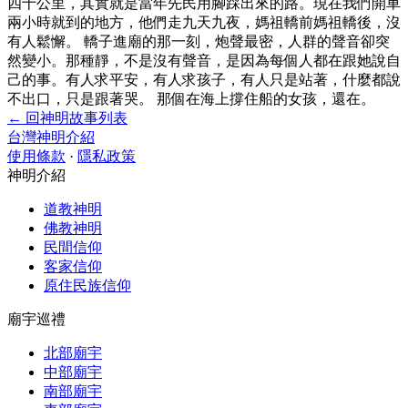
四十公里，其實就是當年先民用腳踩出來的路。現在我們開車
兩小時就到的地方，他們走九天九夜，媽祖轎前媽祖轎後，沒
有人鬆懈。 轎子進廟的那一刻，炮聲最密，人群的聲音卻突
然變小。那種靜，不是沒有聲音，是因為每個人都在跟她說自
己的事。有人求平安，有人求孩子，有人只是站著，什麼都說
不出口，只是跟著哭。 那個在海上撐住船的女孩，還在。
← 回神明故事列表
台灣神明介紹
使用條款
·
隱私政策
神明介紹
道教神明
佛教神明
民間信仰
客家信仰
原住民族信仰
廟宇巡禮
北部廟宇
中部廟宇
南部廟宇