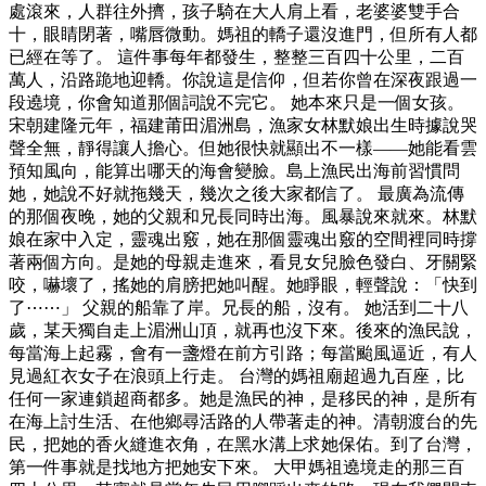
處滾來，人群往外擠，孩子騎在大人肩上看，老婆婆雙手合
十，眼睛閉著，嘴唇微動。媽祖的轎子還沒進門，但所有人都
已經在等了。 這件事每年都發生，整整三百四十公里，二百
萬人，沿路跪地迎轎。你說這是信仰，但若你曾在深夜跟過一
段遶境，你會知道那個詞說不完它。 她本來只是一個女孩。
宋朝建隆元年，福建莆田湄洲島，漁家女林默娘出生時據說哭
聲全無，靜得讓人擔心。但她很快就顯出不一樣——她能看雲
預知風向，能算出哪天的海會變臉。島上漁民出海前習慣問
她，她說不好就拖幾天，幾次之後大家都信了。 最廣為流傳
的那個夜晚，她的父親和兄長同時出海。風暴說來就來。林默
娘在家中入定，靈魂出竅，她在那個靈魂出竅的空間裡同時撐
著兩個方向。是她的母親走進來，看見女兒臉色發白、牙關緊
咬，嚇壞了，搖她的肩膀把她叫醒。她睜眼，輕聲說：「快到
了⋯⋯」 父親的船靠了岸。兄長的船，沒有。 她活到二十八
歲，某天獨自走上湄洲山頂，就再也沒下來。後來的漁民說，
每當海上起霧，會有一盞燈在前方引路；每當颱風逼近，有人
見過紅衣女子在浪頭上行走。 台灣的媽祖廟超過九百座，比
任何一家連鎖超商都多。她是漁民的神，是移民的神，是所有
在海上討生活、在他鄉尋活路的人帶著走的神。清朝渡台的先
民，把她的香火縫進衣角，在黑水溝上求她保佑。到了台灣，
第一件事就是找地方把她安下來。 大甲媽祖遶境走的那三百