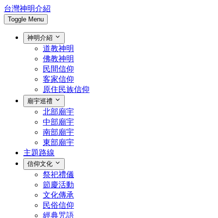
台灣神明介紹
Toggle Menu
神明介紹
道教神明
佛教神明
民間信仰
客家信仰
原住民族信仰
廟宇巡禮
北部廟宇
中部廟宇
南部廟宇
東部廟宇
主題路線
信仰文化
祭祀禮儀
節慶活動
文化傳承
民俗信仰
經典咒語