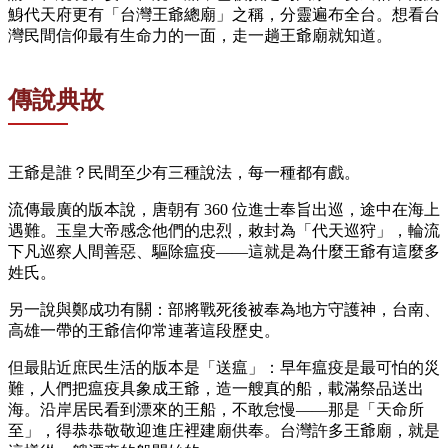
鯓代天府更有「台灣王爺總廟」之稱，分靈遍布全台。想看台
灣民間信仰最有生命力的一面，走一趟王爺廟就知道。
傳說典故
王爺是誰？民間至少有三種說法，每一種都有戲。
流傳最廣的版本說，唐朝有 360 位進士奉旨出巡，途中在海上
遇難。玉皇大帝感念他們的忠烈，敕封為「代天巡狩」，輪流
下凡巡察人間善惡、驅除瘟疫——這就是為什麼王爺有這麼多
姓氏。
另一說與鄭成功有關：部將戰死後被奉為地方守護神，台南、
高雄一帶的王爺信仰常連著這段歷史。
但最貼近庶民生活的版本是「送瘟」：早年瘟疫是最可怕的災
難，人們把瘟疫具象成王爺，造一艘真的船，載滿祭品送出
海。沿岸居民看到漂來的王船，不敢怠慢——那是「天命所
至」，得恭恭敬敬迎進庄裡建廟供奉。台灣許多王爺廟，就是