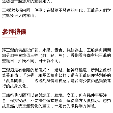
這樣從一艘漂來的船開始的。
三種說法指向同一件事：在醫藥不發達的年代，王爺是人們對
抗瘟疫最大的靠山。
參拜禮儀
拜王爺的供品以鮮花、水果、素食、糕餅為主，王船祭典期間
部分廟宇會準備三牲（雞、豬、魚）。香期看各廟主祀王爺的
聖誕日，姓氏不同、日子就不同。
王爺廟最有看頭的是儀式：「過爐」抬神尊繞境，所到之處都
算受庇佑；「進香」組團回祖廟祭拜；還有王爺信仰特別盛的
「乩童問事」——透過乩身傳達神意，是台灣少數仍然頻繁進
行的乩身文化。
王船祭典期間可以參與請王、繞境、宴王，但有幾件事要注
意：保持安靜、不要擋住儀式動線、聽從廟方人員指示。想拍
乩童起乩或王船焚化的畫面，一定要先徵得廟方同意。