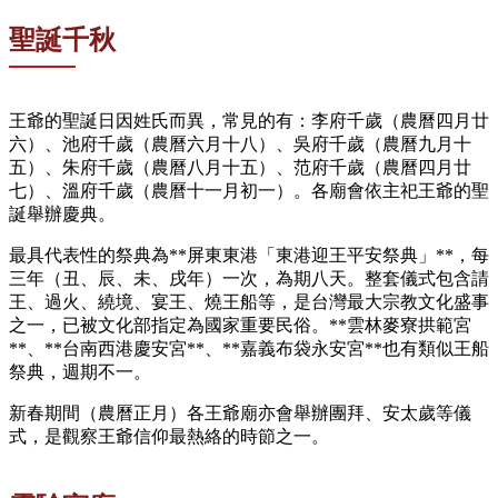
聖誕千秋
王爺的聖誕日因姓氏而異，常見的有：李府千歲（農曆四月廿
六）、池府千歲（農曆六月十八）、吳府千歲（農曆九月十
五）、朱府千歲（農曆八月十五）、范府千歲（農曆四月廿
七）、溫府千歲（農曆十一月初一）。各廟會依主祀王爺的聖
誕舉辦慶典。
最具代表性的祭典為**屏東東港「東港迎王平安祭典」**，每
三年（丑、辰、未、戌年）一次，為期八天。整套儀式包含請
王、過火、繞境、宴王、燒王船等，是台灣最大宗教文化盛事
之一，已被文化部指定為國家重要民俗。**雲林麥寮拱範宮
**、**台南西港慶安宮**、**嘉義布袋永安宮**也有類似王船
祭典，週期不一。
新春期間（農曆正月）各王爺廟亦會舉辦團拜、安太歲等儀
式，是觀察王爺信仰最熱絡的時節之一。