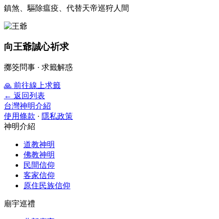
鎮煞、驅除瘟疫、代替天帝巡狩人間
向王爺誠心祈求
擲筊問事 · 求籤解惑
🙏
前往線上求籤
← 返回列表
台灣神明介紹
使用條款
·
隱私政策
神明介紹
道教神明
佛教神明
民間信仰
客家信仰
原住民族信仰
廟宇巡禮