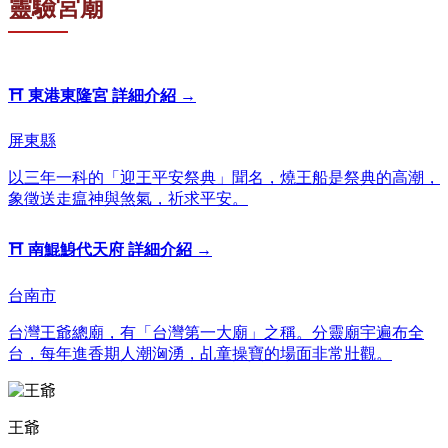
靈驗宮廟
⛩️
東港東隆宮
詳細介紹 →
屏東縣
以三年一科的「迎王平安祭典」聞名，燒王船是祭典的高潮，
象徵送走瘟神與煞氣，祈求平安。
⛩️
南鯤鯓代天府
詳細介紹 →
台南市
台灣王爺總廟，有「台灣第一大廟」之稱。分靈廟宇遍布全
台，每年進香期人潮洶湧，乩童操寶的場面非常壯觀。
王爺