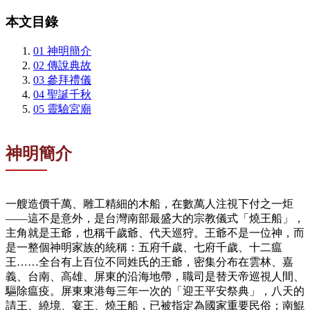
本文目錄
01
神明簡介
02
傳說典故
03
參拜禮儀
04
聖誕千秋
05
靈驗宮廟
神明簡介
一艘造價千萬、雕工精細的木船，在數萬人注視下付之一炬
——這不是意外，是台灣南部最盛大的宗教儀式「燒王船」，
主角就是王爺，也稱千歲爺、代天巡狩。王爺不是一位神，而
是一整個神明家族的統稱：五府千歲、七府千歲、十二瘟
王……全台有上百位不同姓氏的王爺，密集分布在雲林、嘉
義、台南、高雄、屏東的沿海地帶，職司是替天帝巡視人間、
驅除瘟疫。屏東東港每三年一次的「迎王平安祭典」，八天的
請王、繞境、宴王、燒王船，已被指定為國家重要民俗；南鯤