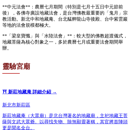
**中元法會**：農曆七月期間（特別是七月十五日中元節前
後），各佛寺廣設地藏法會，是台灣佛教最重要的「鬼月」宗
教活動。新北中和地藏庵、台北艋舺龍山寺後殿、台中紫雲巖
等地的法會規模都極大。
**「梁皇寶懺」與「水陸法會」**：較大型的佛教超渡儀式，
地藏菩薩為核心對象之一，多於農曆七月或重要法會期間舉
辦。
靈驗宮廟
⛩️
新莊地藏庵
詳細介紹 →
新北市新莊區
新莊地藏庵（大眾廟）是北台灣著名的地藏廟，主祀地藏王菩
薩與文武大眾爺。以尋找失物、除煞顯靈著稱，其官將首陣頭
更是聞名全台。