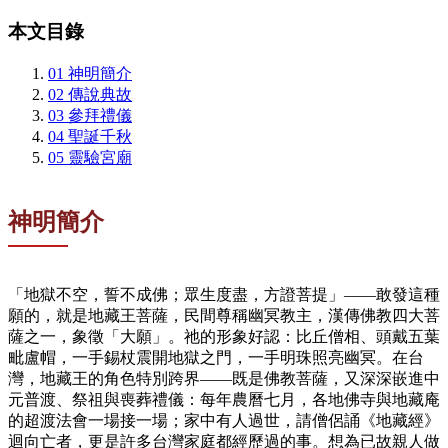
本文目錄
01
神明簡介
02
傳說典故
03
參拜禮儀
04
聖誕千秋
05
靈驗宮廟
神明簡介
「地獄不空，誓不成佛；眾生度盡，方證菩提」——敢發這種
願的，就是地藏王菩薩，民間尊稱幽冥教主，漢傳佛教四大菩
薩之一，象徵「大願」。祂的形象好認：比丘僧相、頭戴五葉
毗盧帽，一手錫杖震開地獄之門，一手明珠照亮幽冥。在台
灣，地藏王的角色特別跨界——既是佛教菩薩，又深深嵌進中
元普渡、祭祖與喪葬禮儀：每年農曆七月，各地佛寺與地藏庵
的超渡法會一場接一場；家中有人過世，請僧侶誦《地藏經》
迴向亡者，更是許多台灣家庭都經歷過的事。想為已故親人做