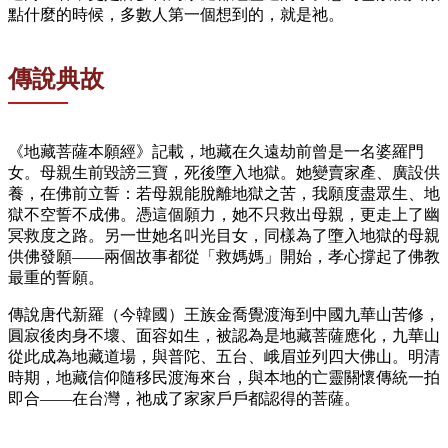
點什麼的時候，多數人第一個想到的，就是祂。
傳說典故
《地藏菩薩本願經》記載，地藏在久遠劫前曾是一名婆羅門
女。母親生前毀謗三寶，死後墮入地獄。她變賣家產、廣設供
養，在佛前立誓：若母親能脫離地獄之苦，我願度盡眾生、地
獄不空誓不成佛。憑這個願力，她不只救出母親，更走上了幽
冥救度之路。另一世她名叫光目女，同樣為了墮入地獄的母親
供佛發願——兩個故事都從「救媽媽」開始，孝心撐起了佛教
最重的誓願。
傳說唐代新羅（今韓國）王族金喬覺渡海到中國九華山苦修，
圓寂後肉身不壞、面容如生，被認為是地藏菩薩應化，九華山
從此成為地藏道場，與普陀、五台、峨眉並列四大佛山。明清
時期，地藏信仰隨移民渡海來台，與本地的亡靈關懷傳統一拍
即合——在台灣，祂成了家家戶戶都認得的菩薩。