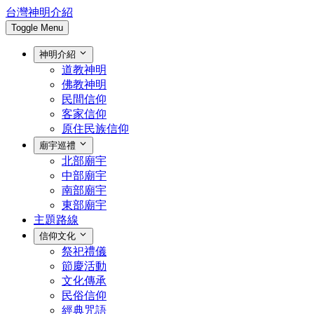
台灣神明介紹
Toggle Menu
神明介紹
道教神明
佛教神明
民間信仰
客家信仰
原住民族信仰
廟宇巡禮
北部廟宇
中部廟宇
南部廟宇
東部廟宇
主題路線
信仰文化
祭祀禮儀
節慶活動
文化傳承
民俗信仰
經典咒語