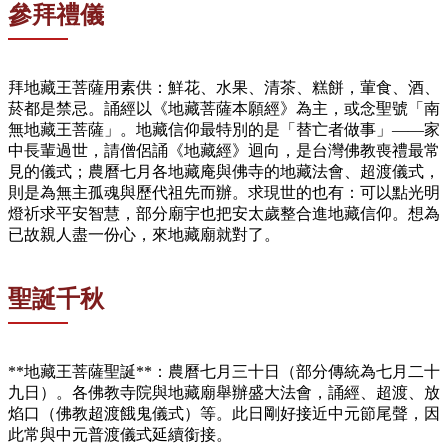
參拜禮儀
拜地藏王菩薩用素供：鮮花、水果、清茶、糕餅，葷食、酒、
菸都是禁忌。誦經以《地藏菩薩本願經》為主，或念聖號「南
無地藏王菩薩」。地藏信仰最特別的是「替亡者做事」——家
中長輩過世，請僧侶誦《地藏經》迴向，是台灣佛教喪禮最常
見的儀式；農曆七月各地藏庵與佛寺的地藏法會、超渡儀式，
則是為無主孤魂與歷代祖先而辦。求現世的也有：可以點光明
燈祈求平安智慧，部分廟宇也把安太歲整合進地藏信仰。想為
已故親人盡一份心，來地藏廟就對了。
聖誕千秋
**地藏王菩薩聖誕**：農曆七月三十日（部分傳統為七月二十
九日）。各佛教寺院與地藏廟舉辦盛大法會，誦經、超渡、放
焰口（佛教超渡餓鬼儀式）等。此日剛好接近中元節尾聲，因
此常與中元普渡儀式延續銜接。