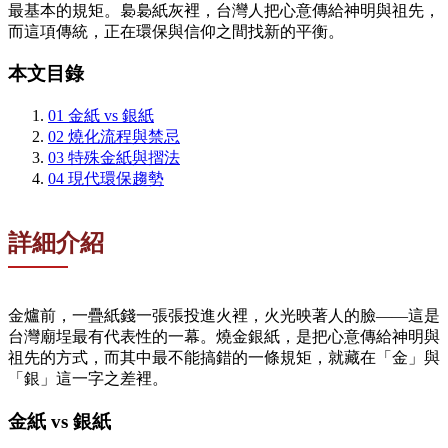
最基本的規矩。裊裊紙灰裡，台灣人把心意傳給神明與祖先，
而這項傳統，正在環保與信仰之間找新的平衡。
本文目錄
01
金紙 vs 銀紙
02
燒化流程與禁忌
03
特殊金紙與摺法
04
現代環保趨勢
詳細介紹
金爐前，一疊紙錢一張張投進火裡，火光映著人的臉——這是
台灣廟埕最有代表性的一幕。燒金銀紙，是把心意傳給神明與
祖先的方式，而其中最不能搞錯的一條規矩，就藏在「金」與
「銀」這一字之差裡。
金紙 vs 銀紙