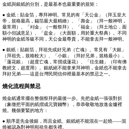
金紙與銀紙的分別，是最基本也最重要的規矩：
● 金紙：貼金箔，專拜神明。常見的有「天公金」（拜玉皇大
帝，規格最高，錫箔最大最精緻）、「壽金」（拜一般神明，
最常用）、「刈金」（一般祭拜）、「福金」（拜土地公，面
額小但誠意足）、「盆金」（大面額，用於重大祭典）。不同
神明的金紙等級不同，天公金最尊貴，不能拿去拜一般神明。
● 銀紙：貼銀箔，拜祖先或好兄弟（亡魂）。常見有「大銀」
（拜祖先，規格較大）、「小銀」（拜好兄弟，規格最小）、
「蓮花銀」（超度亡魂，常摺成蓮花）、「往生錢」（印有佛
教經文，超度用）。銀紙絕不能拿來拜神明，金紙也不能拿去
拜好兄弟——這是台灣民間信仰裡最基本的禁忌之一。
燒化流程與禁忌
燒金紙通常擺在整個祭拜的最後一步。先把金紙一張張對折
（象徵把平面的紙摺成元寶錢幣），恭恭敬敬地放進金爐裡
燒。幾個要緊的地方：
● 順序是先金後銀，而且金紙、銀紙絕不能混在一起燒——混
燒被認為對神明和祖先都失禮。