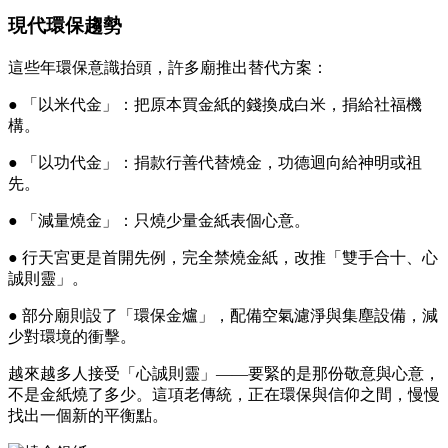
現代環保趨勢
這些年環保意識抬頭，許多廟推出替代方案：
● 「以米代金」：把原本買金紙的錢換成白米，捐給社福機
構。
● 「以功代金」：捐款行善代替燒金，功德迴向給神明或祖
先。
● 「減量燒金」：只燒少量金紙表個心意。
● 行天宮更是首開先例，完全禁燒金紙，改推「雙手合十、心
誠則靈」。
● 部分廟則設了「環保金爐」，配備空氣濾淨與集塵設備，減
少對環境的衝擊。
越來越多人接受「心誠則靈」——要緊的是那份敬意與心意，
不是金紙燒了多少。這項老傳統，正在環保與信仰之間，慢慢
找出一個新的平衡點。