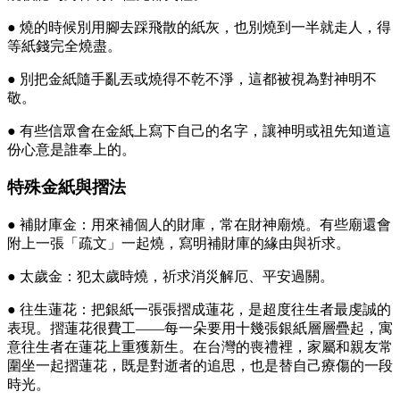
● 燒的時候別用腳去踩飛散的紙灰，也別燒到一半就走人，得
等紙錢完全燒盡。
● 別把金紙隨手亂丟或燒得不乾不淨，這都被視為對神明不
敬。
● 有些信眾會在金紙上寫下自己的名字，讓神明或祖先知道這
份心意是誰奉上的。
特殊金紙與摺法
● 補財庫金：用來補個人的財庫，常在財神廟燒。有些廟還會
附上一張「疏文」一起燒，寫明補財庫的緣由與祈求。
● 太歲金：犯太歲時燒，祈求消災解厄、平安過關。
● 往生蓮花：把銀紙一張張摺成蓮花，是超度往生者最虔誠的
表現。摺蓮花很費工——每一朵要用十幾張銀紙層層疊起，寓
意往生者在蓮花上重獲新生。在台灣的喪禮裡，家屬和親友常
圍坐一起摺蓮花，既是對逝者的追思，也是替自己療傷的一段
時光。