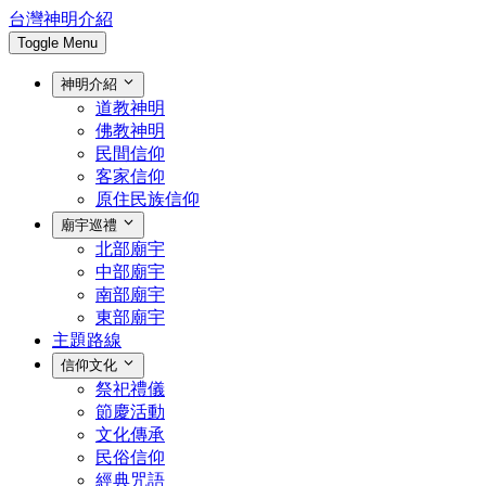
台灣神明介紹
Toggle Menu
神明介紹
道教神明
佛教神明
民間信仰
客家信仰
原住民族信仰
廟宇巡禮
北部廟宇
中部廟宇
南部廟宇
東部廟宇
主題路線
信仰文化
祭祀禮儀
節慶活動
文化傳承
民俗信仰
經典咒語