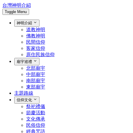
台灣神明介紹
Toggle Menu
神明介紹
道教神明
佛教神明
民間信仰
客家信仰
原住民族信仰
廟宇巡禮
北部廟宇
中部廟宇
南部廟宇
東部廟宇
主題路線
信仰文化
祭祀禮儀
節慶活動
文化傳承
民俗信仰
經典咒語