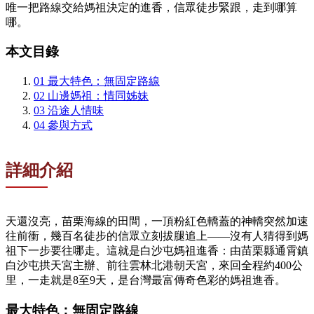
唯一把路線交給媽祖決定的進香，信眾徒步緊跟，走到哪算
哪。
本文目錄
01
最大特色：無固定路線
02
山邊媽祖：情同姊妹
03
沿途人情味
04
參與方式
詳細介紹
天還沒亮，苗栗海線的田間，一頂粉紅色轎蓋的神轎突然加速
往前衝，幾百名徒步的信眾立刻拔腿追上——沒有人猜得到媽
祖下一步要往哪走。這就是白沙屯媽祖進香：由苗栗縣通霄鎮
白沙屯拱天宮主辦、前往雲林北港朝天宮，來回全程約400公
里，一走就是8至9天，是台灣最富傳奇色彩的媽祖進香。
最大特色：無固定路線