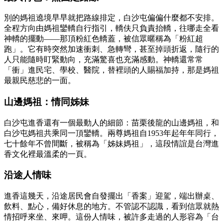
別的媽祖遶境早早就把路線排定，白沙屯偏偏什麼都不安排。
全程方向由媽祖鑾轎自行指引，轎伕只負責抬轎，往哪走全看
神轎的擺動——那頂粉紅色轎蓋，被信眾暱稱為「粉紅超
跑」。它有時突然加速衝刺、急轉彎，甚至掉頭折返，隨行的
人只能隨時盯緊動向，充滿驚喜也充滿感動。神轎還常常
「衝」進民宅、學校、醫院，替裡頭的人賜福加持，那是媽祖
最親民慈悲的一面。
山邊媽祖：情同姊妹
白沙屯進香還有一個最動人的細節：苗栗後龍的山邊媽祖，和
白沙屯媽祖共乘同一頂鑾轎。兩尊媽祖自1953年起年年同行，
七十餘年不曾間斷，被稱為「姊妹媽祖」，這段情誼是台灣進
香文化裡最溫柔的一頁。
沿途人情味
進香這幾天，沿途居民會自發擺出「香案」迎駕，端出辦桌、
飲料、點心，備好休息的地方。不管認不認識，看到信眾就熱
情招呼來坐、來呷。這份人情味，被許多走過的人形容為「台