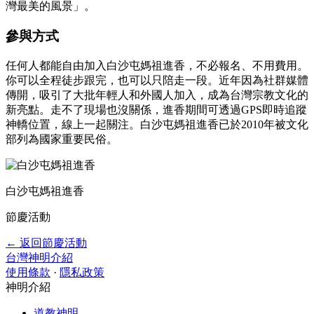
灣最美的風景」。
參與方式
任何人都能自由加入白沙屯媽祖進香，不必報名、不用費用。
你可以全程徒步跟完，也可以只陪走一段。近年因為社群媒體
傳開，吸引了大批年輕人和外國人加入，成為台灣宗教文化的
新亮點。走不了現場也沒關係，進香期間可透過GPS即時追蹤
神轎位置，線上一起關注。白沙屯媽祖進香已於2010年被文化
部列為國家重要民俗。
白沙屯媽祖進香
節慶活動
← 返回節慶活動
台灣神明介紹
使用條款
·
隱私政策
神明介紹
道教神明